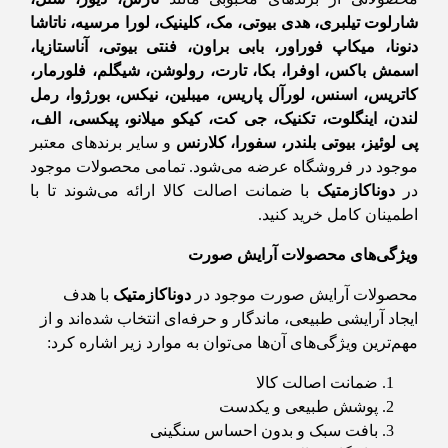
شارلوت تیلبری، هدی بیوتی، مک، کلینیک، لورا مرسیه، ناتاشا
دنونا، میکاپ فوراور، بابی براون، فنتی بیوتی، آناستازیا،
اسمش باکس، اوفرا، بکا، تارت، رولوشن، شیگلم، فلورمار،
کاتریس، اسنس، لورآل پاریس، میبلین، نیکس، بورژوا، رمل
لندن، اینگلوت، تکنیک، جی کت، کیکو میلانو، پیکسی، الف،
پی لوئیز، بیوتی بلندر، سفورا، کلارنس
و سایر برندهای معتبر
موجود در فروشگاه عرضه می‌شود. تمامی محصولات موجود
در
دوناکازمتیک
با ضمانت اصالت کالا ارائه می‌شوند تا با
اطمینان کامل خرید کنید.
ویژگی‌های محصولات آرایش صورت
محصولات آرایش صورت موجود در
دوناکازمتیک
با هدف
ایجاد آرایشی طبیعی، ماندگار و حرفه‌ای انتخاب شده‌اند و از
مهم‌ترین ویژگی‌های آن‌ها می‌توان به موارد زیر اشاره کرد:
ضمانت اصالت کالا
پوشش طبیعی و یکدست
بافت سبک و بدون احساس سنگینی