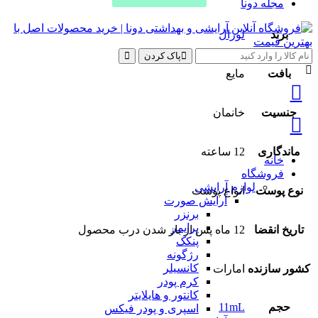
مجله دونا
برند
لورال
پاک کردن
بافت
مایع
جنسیت
خانمان
ماندگاری
12 ساعته
خانه
فروشگاه
لوازم آرایشی
نوع پوست
انواع پوست
آرایش صورت
برنزر
پرایمر
تاریخ انقضا
12 ماه پس از باز شدن درب محصول
پنکک
رژگونه
کانسیلر
کشور سازنده
امارات
کرم پودر
کانتور و هایلایتر
حجم
11mL
اسپری و پودر فیکس