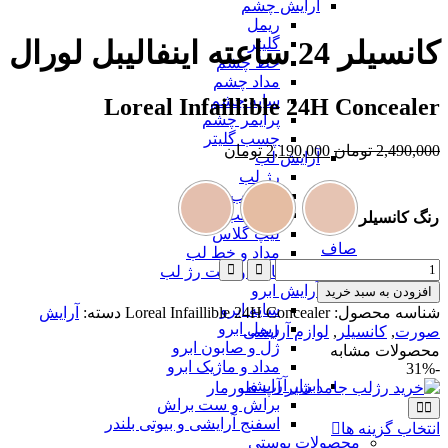
آرایش چشم
ریمل
گلیتر
کانسیلر 24 ساعته اینفالیبل لورال
خط چشم
مداد چشم
سایه چشم
Loreal Infaillible 24H Concealer
پرایمر چشم
چسب گلیتر
2,490,000
تومان
2,190,000
تومان
آرایش لب
رژ لب
بالم لب
تینت لب
رنگ کانسیلر
لیپ گلاس
صاف
مداد و خط لب
پالت و ست رژ لب
آرایش ابرو
افزودن به سبد خرید
سایه ابرو
شناسه محصول:
Loreal Infaillible 24H Concealer
دسته:
آرایش
ریمل ابرو
صورت
,
کانسیلر
,
لوازم آرایشی
ژل و صابون ابرو
محصولات مشابه
مداد و ماژیک ابرو
-31%
ابزار آرایشی
براش و ست براش
اسفنج آرایشی و بیوتی بلندر
انتخاب گزینه ها
محصولات پوستی