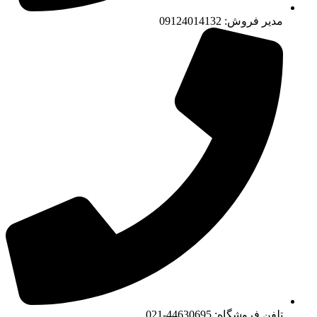
مدیر فروش: 09124014132
تلفن فروشگاه: 44630695-021