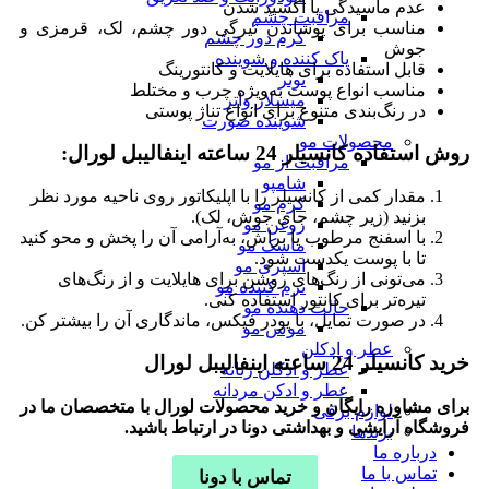
عدم ماسیدگی یا اکسید شدن
مراقبت چشم
مناسب برای پوشاندن تیرگی دور چشم، لک، قرمزی و
کرم دور چشم
جوش
پاک کننده و شوینده
قابل استفاده برای هایلایت و کانتورینگ
تونر
مناسب انواع پوست به‌ویژه چرب و مختلط
میسلار واتر
در رنگ‌بندی متنوع برای انواع تناژ پوستی
شوینده صورت
محصولات مو
روش استفاده کانسیلر 24 ساعته اینفالیبل لورال:
مراقبت از مو
شامپو
مقدار کمی از کانسیلر را با اپلیکاتور روی ناحیه مورد نظر
کرم مو
بزنید (زیر چشم، جای جوش، لک).
روغن مو
با اسفنج مرطوب یا براش، به‌آرامی آن را پخش و محو کنید
ماسک مو
تا با پوست یکدست شود.
اسپری مو
می‌تونی از رنگ‌های روشن برای هایلایت و از رنگ‌های
نرم کننده مو
تیره‌تر برای کانتور استفاده کنی.
حالت دهنده مو
در صورت تمایل، با پودر فیکس، ماندگاری آن را بیشتر کن.
موس مو
عطر و ادکلن
خرید کانسیلر 24 ساعته اینفالیبل لورال
عطر و ادکلن زنانه
عطر و ادکن مردانه
برای مشاوره رایگان و خرید محصولات لورال با متخصصان ما در
لوازم برقی
فروشگاه آرایشی و بهداشتی دونا در ارتباط باشید.
برندها
درباره ما
تماس با ما
تماس با دونا