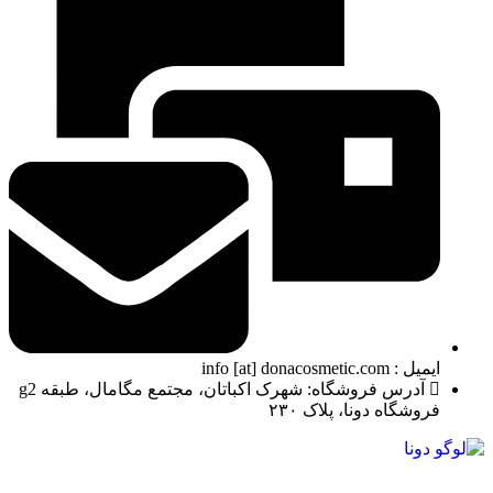
ایمیل : info [at] donacosmetic.com
آدرس فروشگاه: شهرک اکباتان، مجتمع مگامال، طبقه g2
فروشگاه دونا، پلاک ۲۳۰
ما در دونا کازمتیک با بیش از 10 سال تجربه درخشان در زمینه ارائه محصولات آرایشی و بهداشتی،