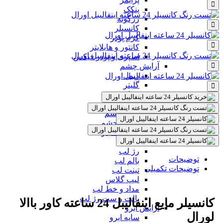
پنکک
رژگونه
کانسیلر
کرم پودر
کانتور و هایلایتر
اسپری و پودر فیکس
آرایش چشم
ریمل
گلیتر
خط چشم
مداد چشم
سایه چشم
پرایمر چشم
چسب گلیتر
آرایش لب
رژ لب
توضیحات
بالم لب
توضیحات تکمیلی
تینت لب
لیپ گلاس
مداد و خط لب
پالت و ست رژ لب
کانسیلر مایع اینفالیبل 24 ساعته کاور باالا
آرایش ابرو
لورال
سایه ابرو