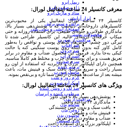
ریمل ابرو
ژل و صابون ابرو
معرفی کانسیلر 24 ساعته اینفالیبل لورال:
مداد و ماژیک ابرو
ابزار آرایشی
کانسیلر ۲۴ ساعته لورآل اینفالیبل یکی از محبوب‌ترین
براش و ست براش
کانسیلرهای داروخانه‌ای دنیاست که با پوشش‌دهی بسیار بالا،
اسفنج آرایشی و بیوتی بلندر
ماندگاری طولانی و جلوه‌ای طبیعی، برای استفاده روزانه و حتی
محصولات پوستی
میکاپ حرفه‌ای گزینه‌ای عالیه. این کانسیلر طراحی شده تا
مراقبت از صورت
تیرگی دور چشم، جوش‌ها، لک‌های پوستی و نواقص را به‌طور
ضد آفتاب
کامل کاور کنه بدون اینکه روی پوست سنگینی کنه یا حالت
ضد چروک
کیکی به‌جا بذاره. فرمول این محصول ضدآب و مقاوم در برابر
اسپری آب
تعریق هست و برای پوست‌های چرب و مختلط هم کاملاً مناسبه.
سرم صورت
همچنین دارای اپلیکاتور بزرگ و کاربردیه که استفاده از اون رو
ترمیم کننده
بسیار راحت و سریع می‌کنه. بافت سبک و فینیش مات، باعث
ماسک صورت
میشه بعد از ساعت‌ها همچنان آرایش شما تازه و بی‌نقص بمونه.
کرم روز و شب
اسکراب صورت
ویژگی های کانسیلر 24 ساعته اینفالیبل لورال:
ضد لک و روشن کننده
مرطوب کننده و آبرسان
پوشش‌دهی بسیار بالا تا فول کاور
مراقبت از بدن
ماندگاری ۲۴ ساعته واقعی
شامپو بدن
بافت سبک و بدون حس چسبندگی
روغن بدن
فینیش مات و طبیعی
لوسیون بدن
ضدآب و مقاوم در برابر تعریق
بادی اسپلش
اپلیکاتور بزرگ برای استفاده راحت
دئودورانت و ضد تعریق