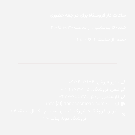
ساعات کار فروشگاه برای مراجعه حضوری:
شنبه تا پنجشنبه: از ساعت 10:30 تا 22:0
جمعه از ساعت 12 تا 21:00
مدیر فروش: 09124014132
تلفن فروشگاه: 44630695-021
کارشناس فروش: 0۹۱۲۷۰۶۵۵۲۷
ایمیل : info [at] donacosmetic.com
آدرس فروشگاه: شهرک اکباتان، مجتمع مگامال، طبقه g2
فروشگاه دونا، پلاک ۲۳۰