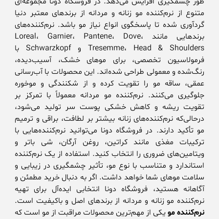
طور چشمگیری افزایش می‌دهد. در فروشگاه دونا مجموعه‌ای
متنوع از نرم‌کننده مو زنانه و مردانه از برندهای معتبر دنیا
گردآوری شده تا پاسخگوی انواع نیاز مو باشد. نرم‌کننده‌های
برندهایی مانند Loreal، Garnier، Pantene، Dove،
Tresemme، Head & Shoulders و Schwarzkopf با
فرمولاسیون تخصصی، برای موهای خشک، آسیب‌دیده،
رنگ‌شده و معمولی طراحی شده‌اند. این محصولات با آب‌رسانی
عمقی، ساقه مو را تقویت کرده و از شکنندگی و موخوره
جلوگیری می‌کنند. نرم‌کننده مو مردانه معمولاً با تمرکز بر
تقویت ریشه و کاهش خشکی پوست سر تولید می‌شود،
درحالی‌که نرم‌کننده‌های زنانه بیشتر بر لطافت، براقی و ترمیم
مو تأکید دارند. در فروشگاه دونا می‌توانید نرم‌کننده‌هایی با
ترکیبات مغذی مانند کراتین، روغن آرگان، شی باتر و
ویتامین‌های ضروری را انتخاب کنید. استفاده از یک نرم‌کننده
استاندارد و متناسب با نوع مو، تأثیر چشمگیری در زیبایی و
سلامت موهای شما خواهد داشت. اگر به دنبال خرید مطمئن و
آگاهانه هستید، فروشگاه دونا انتخابی ایده‌آل برای تهیه
نرم‌کننده مو زنانه و مردانه از برندهای اصل و باکیفیت است.
نرم‌کننده مو
یکی از مهم‌ترین محصولات مراقبت از مو است که