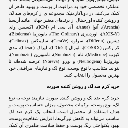
عملکرد تخصصی خود به مراقبت از پوست و بهبود ظاهر آن
کمک می‌کنند. در دوناکازمتیک مجموعه‌ای از کرم‌های ضد لک
و روشن کننده اورجینال از برندهای معتبر جهانی مانند آرنسیا
(Arencia)، آنوا (Anua)، آی سی ام (ICM)، اکسیس وای
(AXIS-Y)، اوردینری (The Ordinary)، بایودرما (Bioderma)،
دیفرین (Differin)، سراوه (CeraVe)، سلیمکس (Celimax)،
کزارکس (COSRX)، لورال (L’Oréal)، لیراک (Lierac)، مدی
کیوب (Medicube)، نام (Numbuzin)، نامبوزین (Numbuzin)،
نوتروژینا (Neutrogena) و نوروا (Noreva) عرضه شده‌اند تا
بتوانید متناسب با نوع پوست، نوع لک و نیازهای مراقبتی خود
بهترین محصول را انتخاب کنید.
خرید کرم ضد لک و روشن کننده صورت
خرید کرم ضد لک و روشن کننده صورت نیازمند توجه به نوع
لک، نوع پوست، ترکیبات محصول، میزان حساسیت پوست و
هدف استفاده از محصول است. انتخاب یک کرم ضد لک
مناسب می‌تواند به کاهش تیرگی‌ها، افزایش شفافیت پوست،
بهبود یکنواختی رنگ پوست و حفظ سلامت ظاهری آن کمک