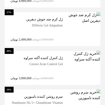
6,980,000
تومان
4,980,000
تومان
-17%
ژل کرم ضد جوش دیفرین
Differin Gel Adapalene
2,990,000
تومان
2,490,000
تومان
-20%
ژل کنترل کننده آکنه سراوه
Cerave Acne Control Gel
4,900,000
تومان
3,900,000
تومان
-19%
سرم روشن کننده نامبوزین
Numbuzin No.5+ Glutathione Vitamin