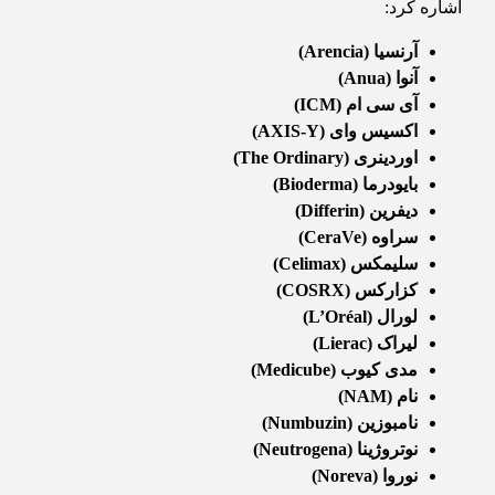
اشاره کرد:
آرنسیا
(Arencia)
آنوا
(Anua)
آی سی ام
(ICM)
اکسیس وای
(AXIS-Y)
اوردینری
(The Ordinary)
بایودرما
(Bioderma)
دیفرین
(Differin)
سراوه
(CeraVe)
سلیمکس
(Celimax)
کزارکس
(COSRX)
لورال
(L’Oréal)
لیراک
(Lierac)
مدی کیوب
(Medicube)
نام
(NAM)
نامبوزین
(Numbuzin)
نوتروژینا
(Neutrogena)
نوروا
(Noreva)