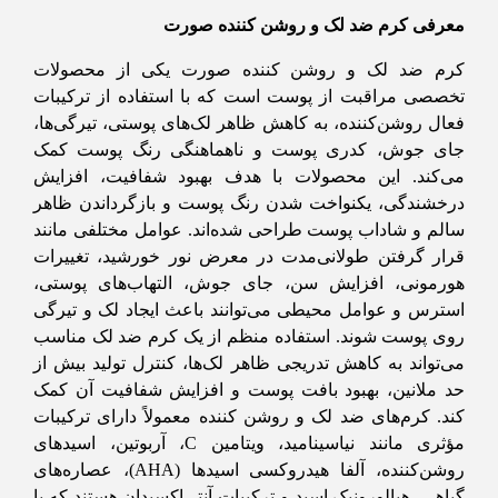
معرفی کرم ضد لک و روشن کننده صورت
کرم ضد لک و روشن کننده صورت یکی از محصولات
تخصصی مراقبت از پوست است که با استفاده از ترکیبات
فعال روشن‌کننده، به کاهش ظاهر لک‌های پوستی، تیرگی‌ها،
جای جوش، کدری پوست و ناهماهنگی رنگ پوست کمک
می‌کند. این محصولات با هدف بهبود شفافیت، افزایش
درخشندگی، یکنواخت شدن رنگ پوست و بازگرداندن ظاهر
سالم و شاداب پوست طراحی شده‌اند. عوامل مختلفی مانند
قرار گرفتن طولانی‌مدت در معرض نور خورشید، تغییرات
هورمونی، افزایش سن، جای جوش، التهاب‌های پوستی،
استرس و عوامل محیطی می‌توانند باعث ایجاد لک و تیرگی
روی پوست شوند. استفاده منظم از یک کرم ضد لک مناسب
می‌تواند به کاهش تدریجی ظاهر لک‌ها، کنترل تولید بیش از
حد ملانین، بهبود بافت پوست و افزایش شفافیت آن کمک
کند. کرم‌های ضد لک و روشن کننده معمولاً دارای ترکیبات
مؤثری مانند نیاسینامید، ویتامین C، آربوتین، اسیدهای
روشن‌کننده، آلفا هیدروکسی اسیدها (AHA)، عصاره‌های
گیاهی، هیالورونیک اسید و ترکیبات آنتی‌اکسیدان هستند که با