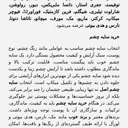
توفیسد، جفری استار، دانسا مایریکس، دیور، رولوشن،
شارلوت تیلبری، شیگلم، فرین کازمتیک، فوراور52، فیوچر
میکاپ، کرکتر، ماریو، مک، مورف، میچانو، ناتاشا دنونا،
نارس و هدی بیوتی
عرضه می‌شود.
خرید سایه چشم
انتخاب سایه چشم مناسب به عواملی مانند رنگ چشم، نوع
پوست، سبک آرایش و کیفیت محصول بستگی دارد. یک سایه
چشم خوب باید پیگمنت مناسب، قابلیت ترکیب بالا و
ماندگاری مطلوب داشته باشد تا آرایش چشم زیبا و یکدست
دیده شود سایه چشم یکی از مهم‌ترین ابزارهای آرایشی برای
جلوه دادن به چشم‌ها و تکمیل میکاپ است. انتخاب
سایه
چشم اصل
نه تنها زیبایی طبیعی چشمان را چند برابر می‌کند،
بلکه از بروز حساسیت‌ها و مشکلات پوستی نیز جلوگیری
می‌کند. در هنگام
خرید سایه چشم
باید به کیفیت، ماندگاری،
ترکیبات و سازگاری آن با پوست توجه ویژه‌ای داشت.
برندهای معتبر و
برند خوب
مانند مک، نارس، هدی بیوتی و
لورآل با ارائه طیف گسترده‌ای از رنگ‌ها و بافت‌ها، امکان