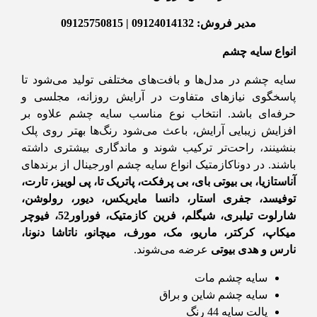
مدیر فروش: 09124014132 | 09125750815
انواع سایه چشم
سایه چشم در مدل‌ها و بافت‌های مختلفی تولید می‌شود تا
پاسخگوی نیازهای متفاوت در آرایش روزانه، مجلسی و
حرفه‌ای باشد. انتخاب نوع مناسب سایه چشم علاوه بر
افزایش زیبایی آرایش، باعث می‌شود رنگ‌ها بهتر روی پلک
بنشینند، راحت‌تر ترکیب شوند و ماندگاری بیشتری داشته
باشند. در دوناکازمتیک انواع سایه چشم اورجینال از برندهای
آناستازیا، بی بیوتی بای، بی پرفکت، پاتریک تا، پی لوییز، تارت،
توفیسد، جفری استار، دانسا مایریکس، دیور، رولوشن،
شارلوت تیلبری، شیگلم، فرین کازمتیک، فوراور52، فیوچر
میکاپ، کرکتر، ماریو، مک، مورف، میچانو، ناتاشا دنونا،
نارس و هدی بیوتی
عرضه می‌شوند.
سایه چشم مات
سایه چشم شاین و براق
پالت سایه 44 رنگ