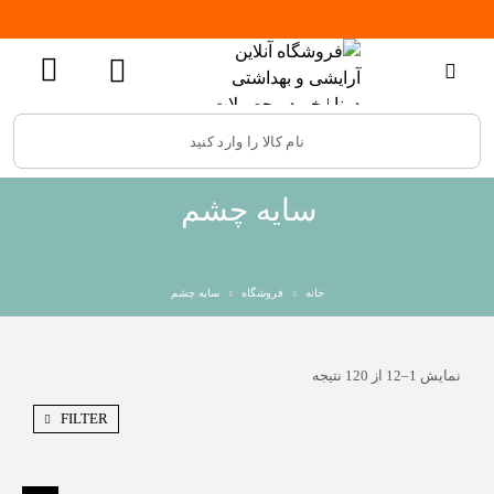
سایه چشم
خانه
فروشگاه
سایه چشم
نمایش 1–12 از 120 نتیجه
FILTER