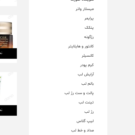
میسلار واتر
پرایمر
پنکک
رژگونه
کانتور و هایلایتر
تم
کانسیلر
کرم پودر
آرایش لب
بالم لب
پالت و ست رژ لب
تینت لب
تم
رژ لب
لیپ گلاس
مداد و خط لب