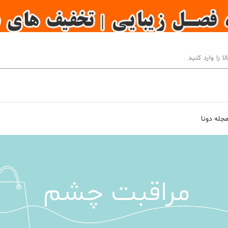
جله دونا
مراقبت چشم