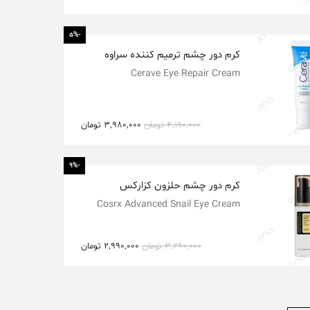
-5%
کرم دور چشم ترمیم کننده سراوه
Cerave Eye Repair Cream
4,190,000
تومان
3,980,000
تومان
-9%
کرم دور چشم حلزون کزارکس
Cosrx Advanced Snail Eye Cream
3,290,000
تومان
2,990,000
تومان