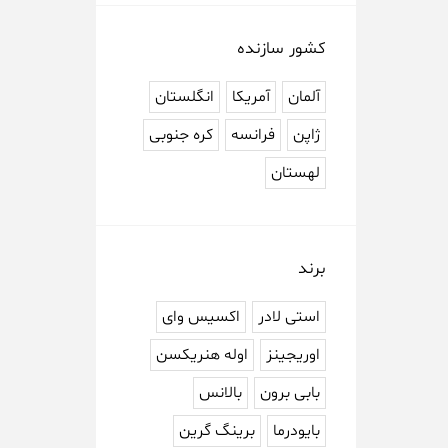
کشور سازنده
آلمان
آمریکا
انگلستان
ژاپن
فرانسه
کره جنوبی
لهستان
برند
استی لادر
اکسیس وای
اوریجینز
اوله هنریکسن
بابی برون
بالانس
بایودرما
برینگ گرین