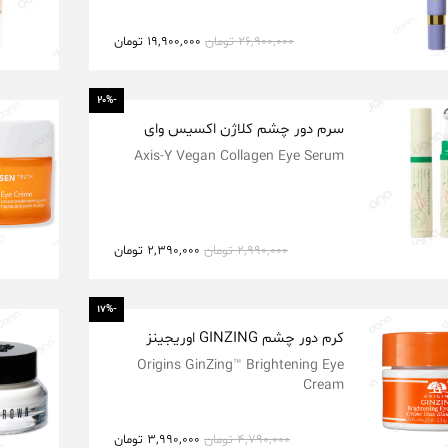
26,900,000
تومان
19,900,000
تومان
-20%
سرم دور چشم کلاژن اکسیس وای
Axis-Y Vegan Collagen Eye Serum
2,990,000
تومان
2,390,000
تومان
-17%
کرم دور چشم GINZING اوریجینز
Origins GinZing™ Brightening Eye
Cream
4,790,000
تومان
3,990,000
تومان