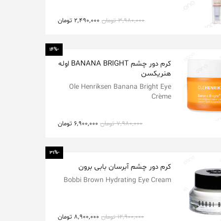
3,980,000
تومان
2,490,000
تومان
-14%
کرم دور چشم BANANA BRIGHT اوله
هنریکسن
Ole Henriksen Banana Bright Eye
Crème
7,980,000
تومان
6,900,000
تومان
-31%
کرم دور چشم آبرسان بابی برون
Bobbi Brown
Hydrating Eye Cream
12,900,000
تومان
8,900,000
تومان