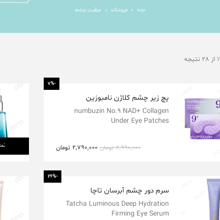
خانه
فروشگاه
مراقبت چشم
-7%
پچ زیر چشم کلاژن نامبوزین
numbuzin No.9 NAD+ Collagen
Under Eye Patches
تما
2,990,000
تومان
2,790,000
تومان
-26%
سرم دور چشم آبرسان تاچا
Tatcha Luminous Deep Hydration
Firming Eye Serum