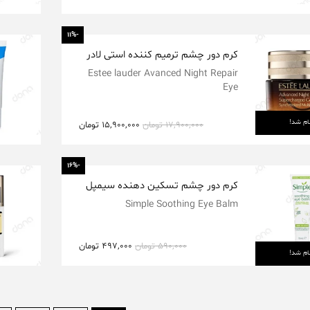
-11%
کرم دور چشم ترمیم کننده استی لادر
Estee lauder Avanced Night Repair
Eye
ام شد!
17,900,000
تومان
15,900,000
تومان
-16%
کرم دور چشم تسکین دهنده سیمپل
Simple Soothing Eye Balm
590,000
تومان
497,000
تومان
ام شد!