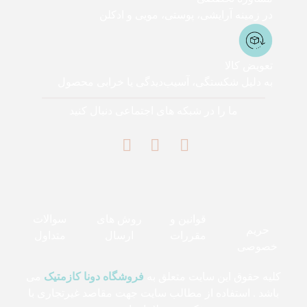
در زمینه آرایشی، پوستی، مویی و ادکلن
تعویض کالا
به دلیل شکستگی، آسیب‌دیدگی یا خرابی محصول
ما را در شبکه های اجتماعی دنبال کنید
قوانین و
روش های
سوالات
حریم
مقررات
ارسال
متداول
خصوصی
کلیه حقوق این سایت متعلق به
فروشگاه دونا کازمتیک
می
باشد . استفاده از مطالب سایت جهت مقاصد غیرتجاری با