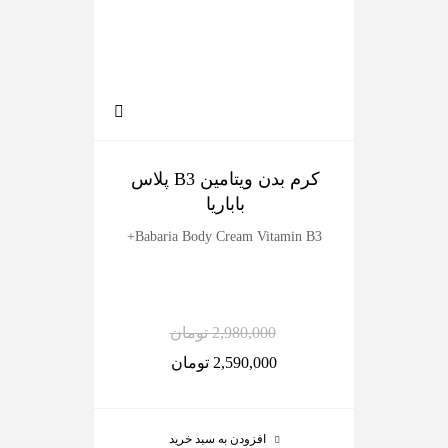
کرم بدن ویتامین B3 پلاس
ک
باباریا
dy
Babaria Body Cream Vitamin B3+
2,980,000
تومان
2,590,000
تومان
افزودن به سبد خرید