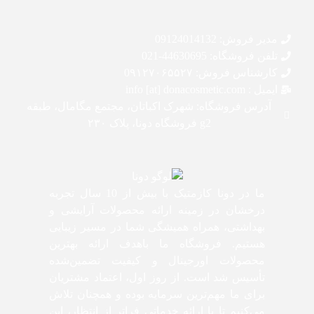
مدیر فروش: 09124014132
تلفن فروشگاه: 44630695-021
کارشناس فروش: 0۹۱۲۷۰۶۵۵۲۷
ایمیل : info [at] donacosmetic.com
آدرس فروشگاه: شهرک اکباتان، مجتمع مگامال، طبقه
g2 فروشگاه دونا، پلاک ۲۳۰
ما در دونا کازمتیک با بیش از 10 سال تجربه
درخشان در زمینه ارائه محصولات آرایشی و
بهداشتی، همراه همیشگی شما در مسیر زیبایی
هستیم. فروشگاه ما باهدف ارائه بهترین
محصولات اورجینال و کیفیت تضمین‌شده
تأسیس شد است. از روز اول، اعتماد مشتریان
برای ما مهم‌ترین سرمایه بوده و همچنان تلاش
می‌کنیم تا با ارائه خدماتی فراتر از انتظار، این