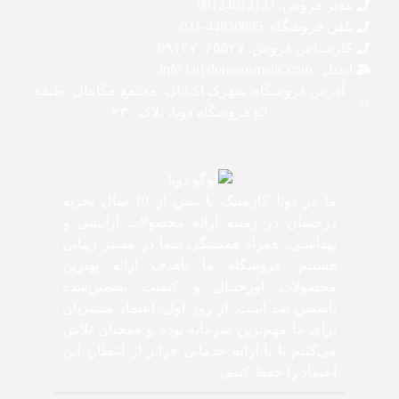
مدیر فروش: 09124014132
تلفن فروشگاه: 44630695-021
کارشناس فروش: 0۹۱۲۷۰۶۵۵۲۷
ایمیل : info [at] donacosmetic.com
آدرس فروشگاه: شهرک اکباتان، مجتمع مگامال، طبقه
g2 فروشگاه دونا، پلاک ۲۳۰
ما در دونا کازمتیک با بیش از 10 سال تجربه
درخشان در زمینه ارائه محصولات آرایشی و
بهداشتی، همراه همیشگی شما در مسیر زیبایی
هستیم. فروشگاه ما باهدف ارائه بهترین
محصولات اورجینال و کیفیت تضمین‌شده
تأسیس شد است. از روز اول، اعتماد مشتریان
برای ما مهم‌ترین سرمایه بوده و همچنان تلاش
می‌کنیم تا با ارائه خدماتی فراتر از انتظار، این
اعتماد را حفظ کنیم.