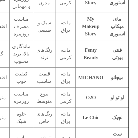
استوری
Story
کرمی
مدرن
و مهمانی
مای
My
مناسب
مات،
سبک و
میکاپ
Makeup
مصرف
اقت
براق
طبیعی
استوری
Story
روزمره
ماندگاری
فنتی
Fenty
مات،
رنگ‌های
بالا، برند
گر
بیوتی
Beauty
کرمی
ترند
محبوب
مات،
قیمت
کیفیت
میچانو
MICHANO
اقت
براق
مناسب
خوب
مات،
تنوع
مناسب
او تو او
O2O
مت
کرمی
متوسط
روزمره
مات،
رنگ‌های
جلوه
لچیک
Le Chic
مت
براق
خاص
شیک
ست
ست
تنوع در
مناسب