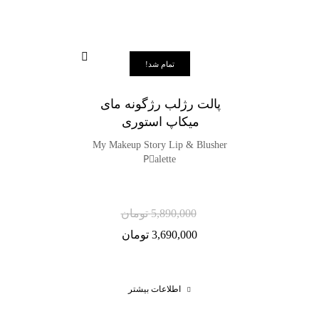
تمام شد!
پالت رژلب رژگونه مای
میکاپ استوری
My Makeup Story Lip & Blusher
Pَalette
5,890,000
تومان
3,690,000
تومان
اطلاعات بیشتر