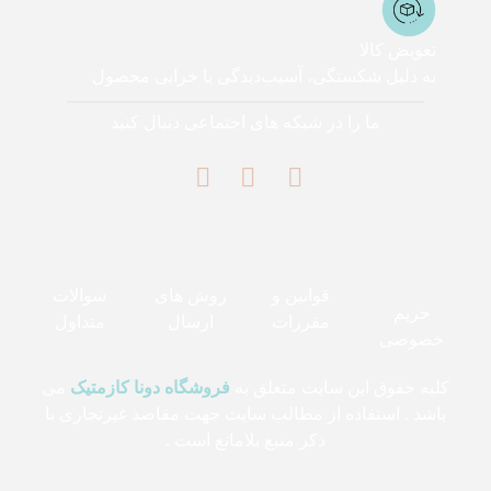
تعویض کالا
به دلیل شکستگی، آسیب‌دیدگی یا خرابی محصول
ما را در شبکه های اجتماعی دنبال کنید
قوانین و
روش های
سوالات
حریم
مقررات
ارسال
متداول
خصوصی
کلیه حقوق این سایت متعلق به
فروشگاه دونا کازمتیک
می
باشد . استفاده از مطالب سایت جهت مقاصد غیرتجاری با
ذکر منبع بلامانع است .