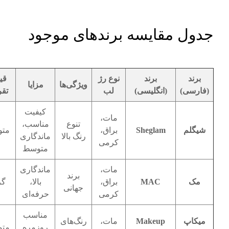
جدول مقایسه برندهای موجود
برند
برند
نوع رژ
قی
ویژگی‌ها
مزایا
(فارسی)
(انگلیسی)
لب
تقر
کیفیت
مات،
تنوع
مناسب،
شیگلم
Sheglam
براق،
مت
رنگ بالا
ماندگاری
کرمی
متوسط
مات،
ماندگاری
برند
مک
MAC
براق،
بالا،
گر
جهانی
کرمی
حرفه‌ای
مناسب
میکاپ
Makeup
مات،
رنگ‌های
روزمره
مت