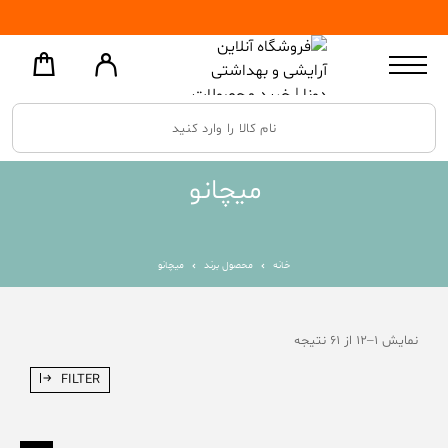
میچانو
خانه
محصول برند
میچانو
نمایش 1–12 از 61 نتیجه
FILTER