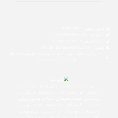
مدیر فروش: 09124014132
تلفن فروشگاه: 44630695-021
کارشناس فروش: 0۹۱۲۷۰۶۵۵۲۷
ایمیل : info [at] donacosmetic.com
آدرس فروشگاه: شهرک اکباتان، مجتمع مگامال، طبقه g2
فروشگاه دونا، پلاک ۲۳۰
ما در دونا کازمتیک با بیش از 10 سال تجربه
درخشان در زمینه ارائه محصولات آرایشی و
بهداشتی، همراه همیشگی شما در مسیر زیبایی
هستیم. فروشگاه ما باهدف ارائه بهترین
محصولات اورجینال و کیفیت تضمین‌شده
تأسیس شد است. از روز اول، اعتماد مشتریان