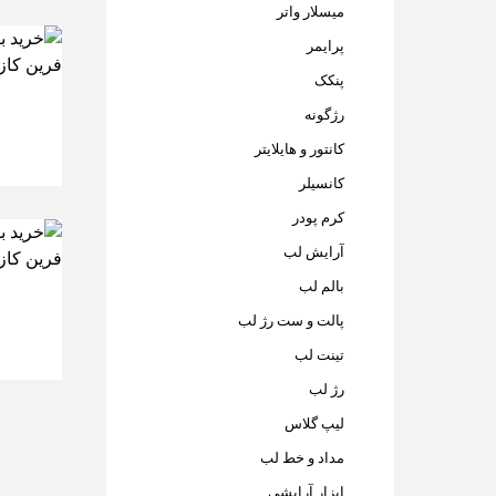
میسلار واتر
پرایمر
پنکک
رژگونه
کانتور و هایلایتر
کانسیلر
کرم پودر
آرایش لب
بالم لب
پالت و ست رژ لب
تینت لب
رژ لب
لیپ گلاس
مداد و خط لب
ابزار آرایشی