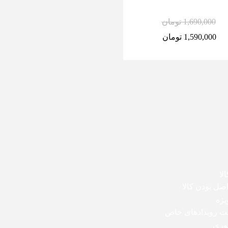
1,690,000
تومان
1,590,000
تومان
لا
ل بودن کالا
یژه
بت رویدادهای خاص
وری