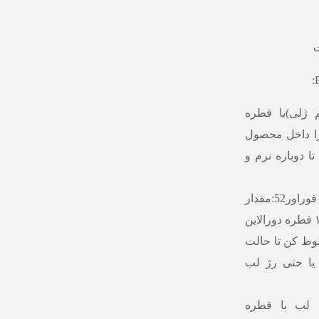
ت
ژلی)با قطره
از دورالاین را داخل محصول
ا دوباره نرم و
برای تبدیل سایه یا پیگمنت به خط چشم با قطره فوراور52:مقدار
کمی از پیگمنت یا سایه پودری را روی پالت بریز، ۱ قطره دورالاین
لوط کن تا حالت
 یا حتی رژ لب
 لب با قطره