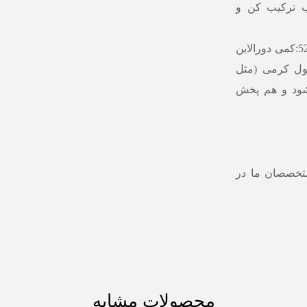
ط لب ترکیب کن و
برای فید کردن محصولات کرمی با قطره فوراور52:کمی دورالاین
ول کرمی (مثل
 شود و هم پخش
ایگان و خرید محصولات فوراور52 با متخصصان ما در
محصولات مشابه