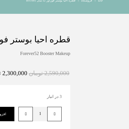
خانه
فروشگاه
قطره احیا بوستر فوراور 52 مدل BST001
قطره احیا بوستر فوراور 52 مدل
Forever52 Booster Makeup
2,590,000
تومان
2,300,000
ت
3 در انبار
افزو