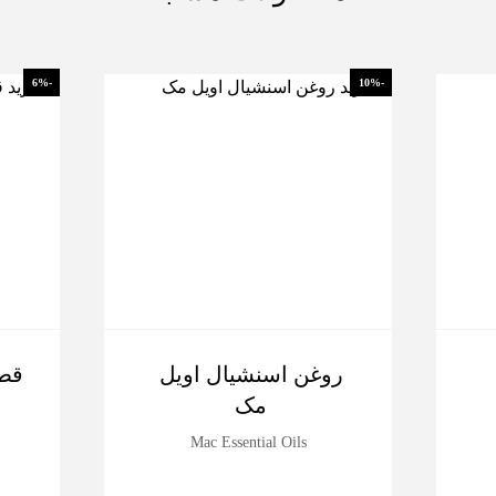
-6%
-10%
روغن اسنشیال اویل
قطر
مک
Mac Essential Oils