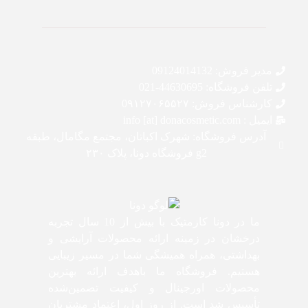
مدیر فروش: 09124014132
تلفن فروشگاه: 44630695-021
کارشناس فروش: 0۹۱۲۷۰۶۵۵۲۷
ایمیل : info [at] donacosmetic.com
آدرس فروشگاه: شهرک اکباتان، مجتمع مگامال، طبقه
g2 فروشگاه دونا، پلاک ۲۳۰
ما در دونا کازمتیک با بیش از 10 سال تجربه
درخشان در زمینه ارائه محصولات آرایشی و
بهداشتی، همراه همیشگی شما در مسیر زیبایی
هستیم. فروشگاه ما باهدف ارائه بهترین
محصولات اورجینال و کیفیت تضمین‌شده
تأسیس شد است. از روز اول، اعتماد مشتریان