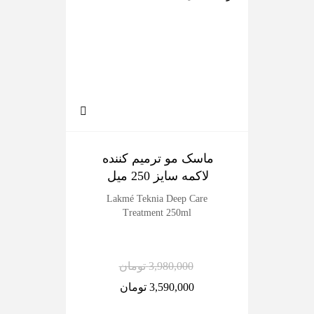
ماسک مو ترمیم کننده
ماس
لاکمه سایز 250 میل
Lakmé Teknia Deep Care
Treatment 250ml
3,980,000
تومان
3,590,000
تومان