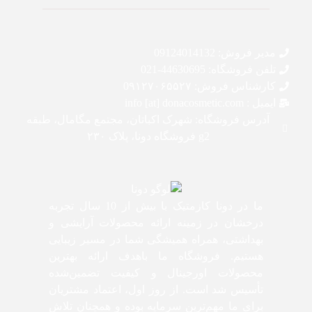
مدیر فروش: 09124014132
تلفن فروشگاه: 44630695-021
کارشناس فروش: 0۹۱۲۷۰۶۵۵۲۷
ایمیل : info [at] donacosmetic.com
آدرس فروشگاه: شهرک اکباتان، مجتمع مگامال، طبقه
g2 فروشگاه دونا، پلاک ۲۳۰
ما در دونا کازمتیک با بیش از 10 سال تجربه
درخشان در زمینه ارائه محصولات آرایشی و
بهداشتی، همراه همیشگی شما در مسیر زیبایی
هستیم. فروشگاه ما باهدف ارائه بهترین
محصولات اورجینال و کیفیت تضمین‌شده
تأسیس شد است. از روز اول، اعتماد مشتریان
برای ما مهم‌ترین سرمایه بوده و همچنان تلاش