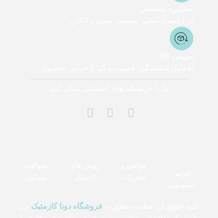
مشاوره تخصصی
در زمینه آرایشی، پوستی، مویی و ادکلن
تعویض کالا
به دلیل شکستگی، آسیب‌دیدگی یا خرابی محصول
ما را در شبکه های اجتماعی دنبال کنید
قوانین و
روش های
سوالات
حریم
مقررات
ارسال
متداول
خصوصی
کلیه حقوق این سایت متعلق به
فروشگاه دونا کازمتیک
می
باشد . استفاده از مطالب سایت جهت مقاصد غیرتجاری با