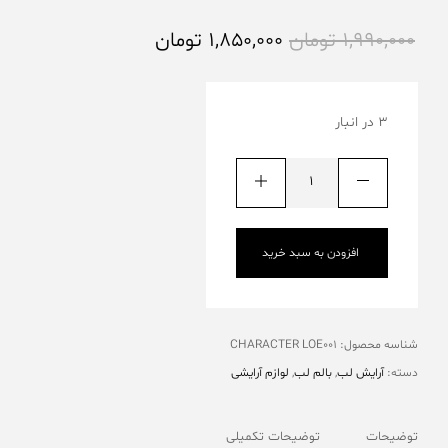
1,990,000
تومان
1,850,000
تومان
3 در انبار
افزودن به سبد خرید
شناسه محصول:
CHARACTER LOE001
دسته:
آرایش لب
,
بالم لب
,
لوازم آرایشی
توضیحات
توضیحات تکمیلی