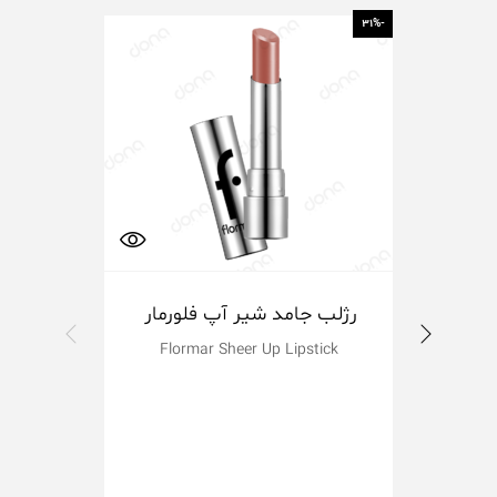
-10%
-31%
رژلب جامد شیر آپ فلورمار
پ
Flormar Sheer Up Lipstick
ilky