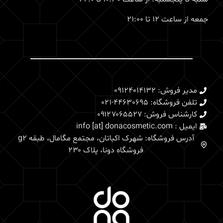
جمعه از ساعت 12 تا 21:00
مدیر فروش: 09124014132
تلفن فروشگاه: 44630695-021
کارشناس فروش: 0۹۱۲۷۰۶۵۵۲۷
ایمیل : info [at] donacosmetic.com
آدرس فروشگاه: شهرک اکباتان، مجتمع مگامال، طبقه g2
فروشگاه دونا، پلاک ۲۳۰