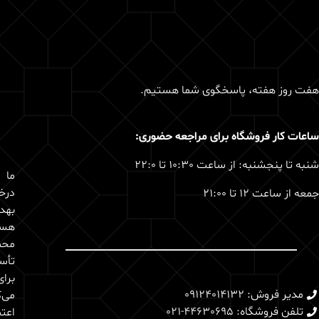
هفت روز هفته، پاسخگوی شما هستیم.
ساعات کار فروشگاه برای مراجعه حضوری:
شنبه تا پنجشنبه: از ساعت 10:30 تا 22:0
درخ
جمعه از ساعت 12 تا 21:00
بهد
هست
محص
تأس
برا
مدیر فروش: 09124014132
می‌ک
تلفن فروشگاه: 44630695-021
اعتم