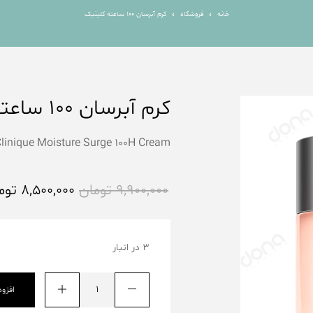
خانه
فروشگاه
کرم آبرسان 100 ساعته کلینیک
کرم آبرسان 100 ساعته کلینیک
linique Moisture Surge 100H Cream
9,900,000
تومان
8,500,000
توم
3 در انبار
افزو