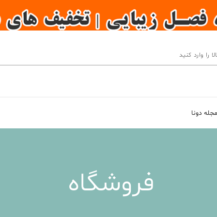
جله دونا
فروشگاه