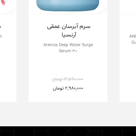
سرم آبرسان عمقی
س
آرنسیا
t
ANU
Gu
Arencia Deep Water Surge
Serum 30
3,590,000
تومان
2,980,000
تومان