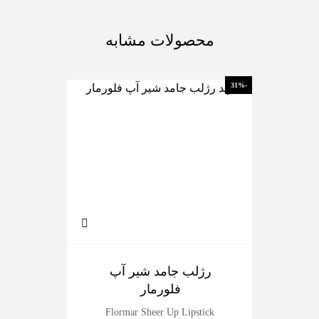
محصولات مشابه
-10%
-31%
رژلب جامد شیر آپ
پر
فلورمار
Flormar Sheer Up Lipstick