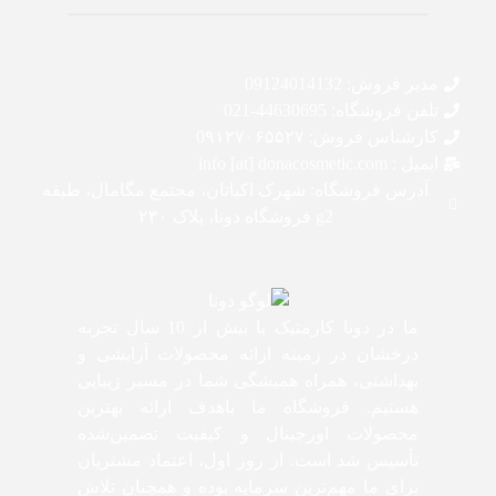
مدیر فروش: 09124014132
تلفن فروشگاه: 44630695-021
کارشناس فروش: 0۹۱۲۷۰۶۵۵۲۷
ایمیل : info [at] donacosmetic.com
آدرس فروشگاه: شهرک اکباتان، مجتمع مگامال، طبقه
g2 فروشگاه دونا، پلاک ۲۳۰
ما در دونا کازمتیک با بیش از 10 سال تجربه
درخشان در زمینه ارائه محصولات آرایشی و
بهداشتی، همراه همیشگی شما در مسیر زیبایی
هستیم. فروشگاه ما باهدف ارائه بهترین
محصولات اورجینال و کیفیت تضمین‌شده
تأسیس شد است. از روز اول، اعتماد مشتریان
برای ما مهم‌ترین سرمایه بوده و همچنان تلاش