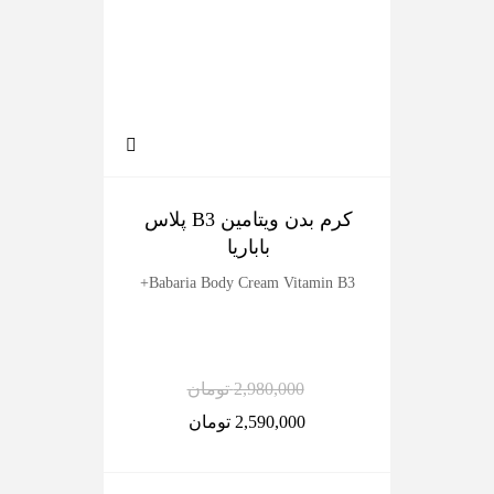
کرم بدن ویتامین B3 پلاس
ک
باباریا
dy
Babaria Body Cream Vitamin B3+
2,980,000
تومان
2,590,000
تومان