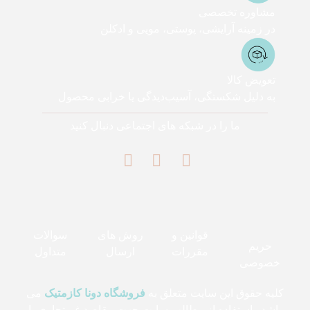
مشاوره تخصصی
در زمینه آرایشی، پوستی، مویی و ادکلن
تعویض کالا
به دلیل شکستگی، آسیب‌دیدگی یا خرابی محصول
ما را در شبکه های اجتماعی دنبال کنید
قوانین و
روش های
سوالات
حریم
مقررات
ارسال
متداول
خصوصی
کلیه حقوق این سایت متعلق به
فروشگاه دونا کازمتیک
می
باشد . استفاده از مطالب سایت جهت مقاصد غیرتجاری با