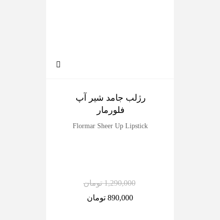
رژلب جامد شیر آپ
پر
فلورمار
Flormar Sheer Up Lipstick
ilky
1,290,000
تومان
890,000
تومان