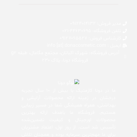
مدیر فروش: 09124014132
تلفن فروشگاه: 44630695-021
کارشناس فروش: 0۹۱۲۷۰۶۵۵۲۷
ایمیل : info [at] donacosmetic.com
آدرس فروشگاه: شهرک اکباتان، مجتمع مگامال، طبقه g2
فروشگاه دونا، پلاک ۲۳۰
ما در دونا کازمتیک با بیش از 10 سال تجربه
درخشان در زمینه ارائه محصولات آرایشی و
بهداشتی، همراه همیشگی شما در مسیر زیبایی
هستیم. فروشگاه ما باهدف ارائه بهترین
محصولات اورجینال و کیفیت تضمین‌شده
تأسیس شد است. از روز اول، اعتماد مشتریان
برای ما مهم‌ترین سرمایه بوده و همچنان تلاش