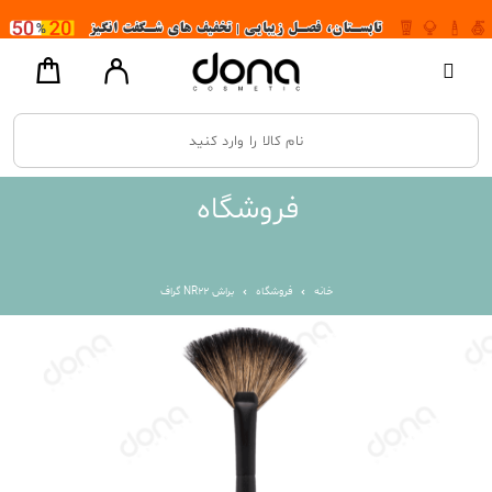
فروشگاه
خانه
فروشگاه
براش NR22 گراف