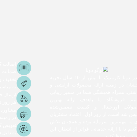
اصالت کا
ضمانت اص
ما در دونا کازمتیک با بیش از 10 سال تجربه
تخفیف و
شان در زمینه ارائه محصولات آرایشی و
به مناس
اشتی، همراه همیشگی شما در مسیر زیبایی
ارسال ف
یم. فروشگاه ما باهدف ارائه بهترین
هر روز تا 3 ساعت ک
ولات اورجینال و کیفیت تضمین‌شده
مشاوره
یس شد است. از روز اول، اعتماد مشتریان
در زمینه
ی ما مهم‌ترین سرمایه بوده و همچنان تلاش
تعویض کا
نیم تا با ارائه خدماتی فراتر از انتظار، این
به دلیل
اد را حفظ کنیم.