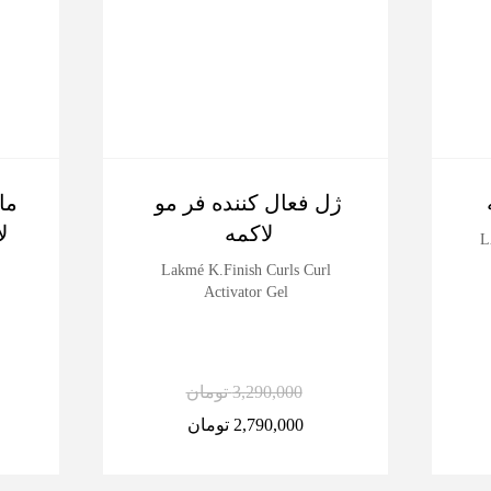
ژل فعال کننده فر مو
ما
لاکمه
لا
L
Lakmé K.Finish Curls Curl
Activator Gel
3,290,000
تومان
2,790,000
تومان