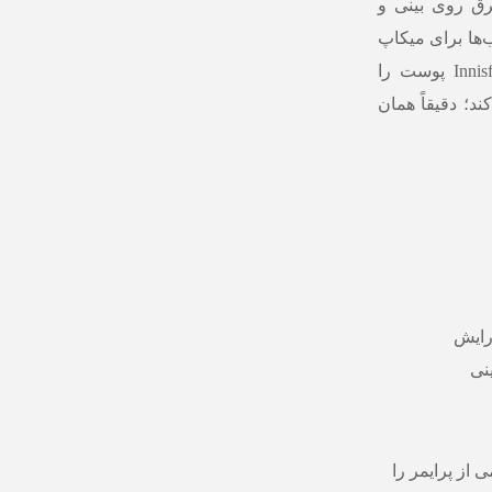
رق روی بینی و
‌ها برای میکاپ
روزانه و حرفه‌ای است. Innisfree No-Sebum Blur Primer پوست را
د؛ دقیقاً همان
رایش
نی
از پرایمر را