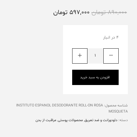
890,000
تومان
597,000
تومان
4 در انبار
افزودن به سبد خرید
شناسه محصول:
INSTITUTO ESPANOL DESODORANTE ROLL-ON ROSA
MOSQUETA
دسته:
دئودورانت و ضد تعریق
,
محصولات پوستی
,
مراقبت از بدن