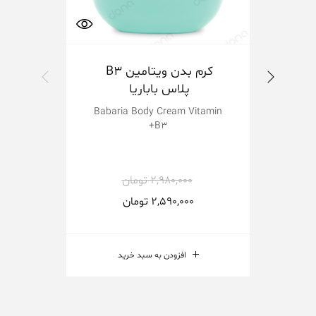
کرم بدن ویتامین B3
کرم 
پلاس باباریا
ody
Babaria Body Cream Vitamin
B3+
2,980,000
تومان
2,590,000
تومان
افزودن به سبد خرید