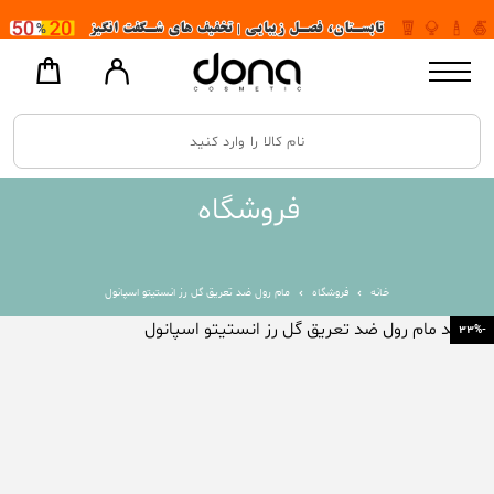
فروشگاه
خانه
فروشگاه
مام رول ضد تعریق گل رز انستیتو اسپانول
-33%