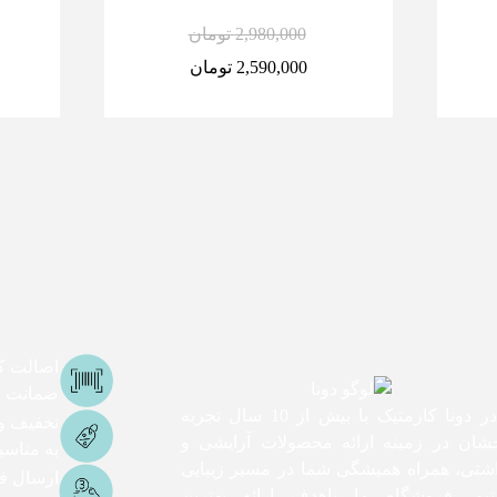
2,980,000
تومان
2,590,000
تومان
اصالت کا
ضمانت اص
ما در دونا کازمتیک با بیش از 10 سال تجربه
تخفیف و
شان در زمینه ارائه محصولات آرایشی و
به مناس
اشتی، همراه همیشگی شما در مسیر زیبایی
ارسال ف
یم. فروشگاه ما باهدف ارائه بهترین