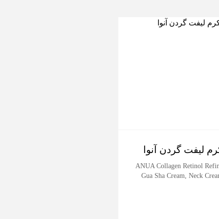
-17%
رم لیفت گردن آنوا
سرم آبرسان عمقی
آرنسیا
ANUA Collagen Retinol Refi
Gua Sha Cream, Neck Cre
ncia Deep Water Surge Serum
30