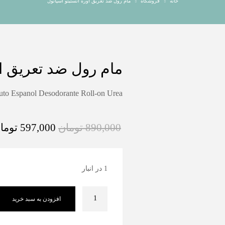
خانه
فروشگاه
مام رول ضد تعریق اوره انستیتو اسپانول
مام رول ضد تعریق او
tuto Espanol Desodorante Roll-on Urea
890,000
تومان
597,000
توما
1 در انبار
افزودن به سبد خرید