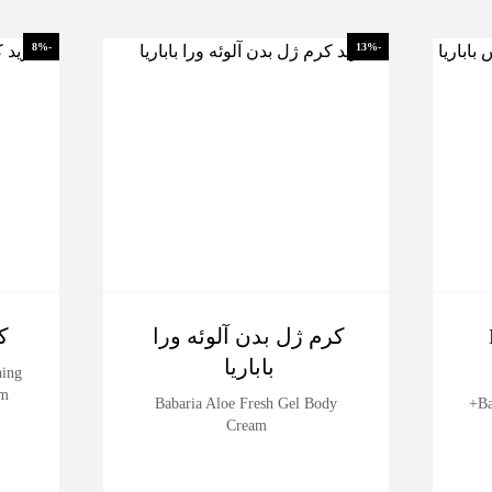
-8%
-13%
B3
کرم ژل بدن آلوئه ورا
ک
باباریا
ning
am
Babaria Aloe Fresh Gel Body
Ba
Cream