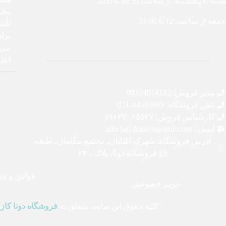
شنبه تا پنجشنبه: از ساعت 10:30 تا 22:0
محص
جمعه از ساعت 12 تا 21:00
تأس
برا
می‌ک
اعتم
مدیر فروش: 09124014132
تلفن فروشگاه: 44630695-021
کارشناس فروش: 0۹۱۲۷۰۶۵۵۲۷
ایمیل : info [at] donacosmetic.com
آدرس فروشگاه: شهرک اکباتان، مجتمع مگامال، طبقه
g2 فروشگاه دونا، پلاک ۲۳۰
قوانین و م
حریم خصوصی
کلیه حقوق این سایت متعلق به
فروشگاه دونا کاز