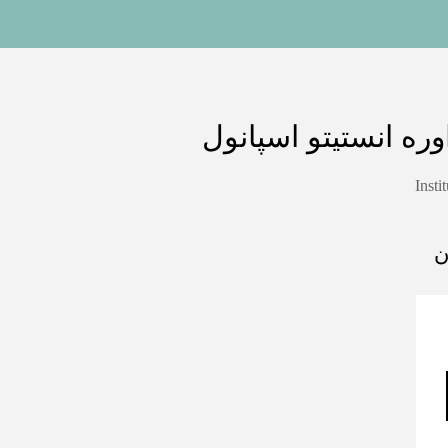
ره انستیتو اسپانول
Insti
ن