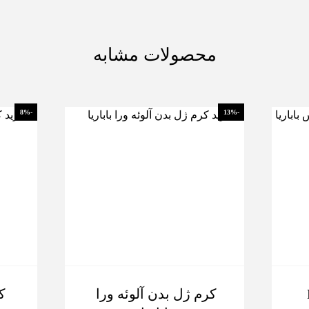
محصولات مشابه
-8%
-13%
B3
کرم ژل بدن آلوئه ورا
ک