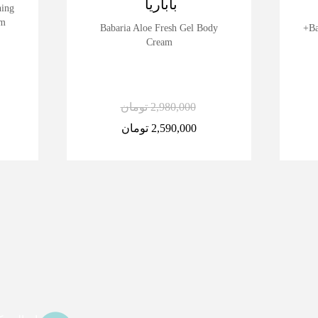
باباریا
ning
am
Babaria Aloe Fresh Gel Body
Ba
Cream
2,980,000
تومان
2,590,000
تومان