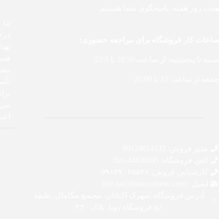
هفت روز هفته، پاسخگوی شما هستیم.
درخ
ساعات کار فروشگاه برای مراجعه حضوری:
بهد
هست
شنبه تا پنجشنبه: از ساعت 10:30 تا 22:0
محص
جمعه از ساعت 12 تا 21:00
تأس
برا
می‌ک
اعتم
مدیر فروش: 09124014132
تلفن فروشگاه: 44630695-021
کارشناس فروش: 0۹۱۲۷۰۶۵۵۲۷
ایمیل : info [at] donacosmetic.com
آدرس فروشگاه: شهرک اکباتان، مجتمع مگامال، طبقه
g2 فروشگاه دونا، پلاک ۲۳۰