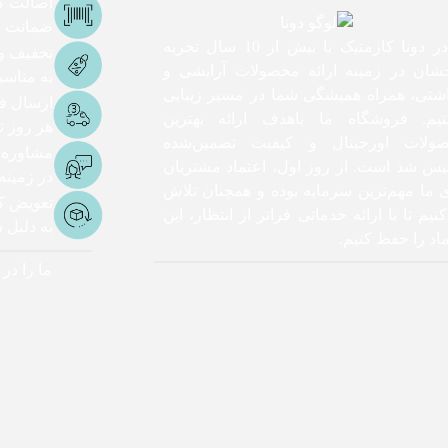
اصالت کا
ضمانت اص
ما در دونا کازمتیک با بیش از 10 سال تجربه
تخفیف و
شان در زمینه ارائه محصولات آرایشی و
به مناس
اشتی، همراه همیشگی شما در مسیر زیبایی
ارسال ف
یم. فروشگاه ما باهدف ارائه بهترین
هر روز تا 3 ساعت ک
ولات اورجینال و کیفیت تضمین‌شده
مشاوره
یس شد است. از روز اول، اعتماد مشتریان
در زمینه
ی ما مهم‌ترین سرمایه بوده و همچنان تلاش
تعویض کا
نیم تا با ارائه خدماتی فراتر از انتظار، این
به دلیل
اد را حفظ کنیم.
ما را در