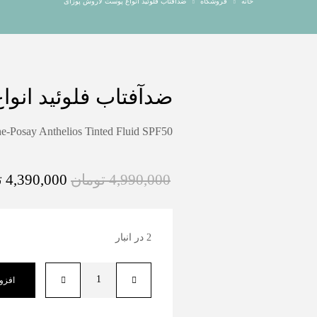
خانه
فروشگاه
ضدآفتاب فلوئید انواع پوست لاروش پوزای
ضدآفتاب فلوئید انو
e-Posay Anthelios Tinted Fluid SPF50
4,990,000
تومان
4,390,000
ت
2 در انبار
افزو