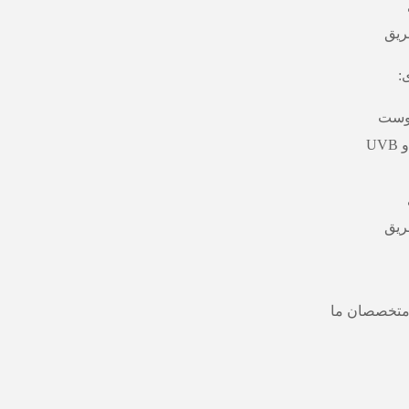
ریق
:
پوست
ریق
 متخصصان ما