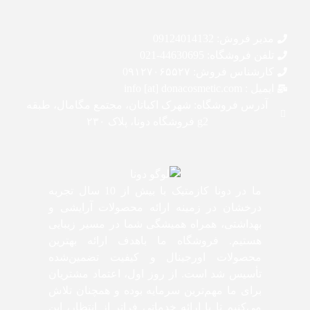
مدیر فروش: 09124014132
تلفن فروشگاه: 44630695-021
کارشناس فروش: 0۹۱۲۷۰۶۵۵۲۷
ایمیل : info [at] donacosmetic.com
آدرس فروشگاه: شهرک اکباتان، مجتمع مگامال، طبقه
g2 فروشگاه دونا، پلاک ۲۳۰
ما در دونا کازمتیک با بیش از 10 سال تجربه
درخشان در زمینه ارائه محصولات آرایشی و
بهداشتی، همراه همیشگی شما در مسیر زیبایی
هستیم. فروشگاه ما باهدف ارائه بهترین
محصولات اورجینال و کیفیت تضمین‌شده
تأسیس شد است. از روز اول، اعتماد مشتریان
برای ما مهم‌ترین سرمایه بوده و همچنان تلاش
می‌کنیم تا با ارائه خدماتی فراتر از انتظار، این