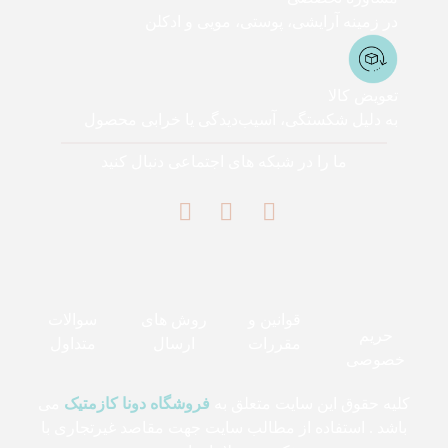
در زمینه آرایشی، پوستی، مویی و ادکلن
تعویض کالا
به دلیل شکستگی، آسیب‌دیدگی یا خرابی محصول
ما را در شبکه های اجتماعی دنبال کنید
قوانین و
روش های
سوالات
حریم
مقررات
ارسال
متداول
خصوصی
کلیه حقوق این سایت متعلق به
فروشگاه دونا کازمتیک
می
باشد . استفاده از مطالب سایت جهت مقاصد غیرتجاری با