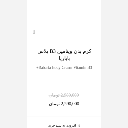
کرم بدن ویتامین B3 پلاس
ک
باباریا
dy
Babaria Body Cream Vitamin B3+
2,980,000
تومان
2,590,000
تومان
افزودن به سبد خرید