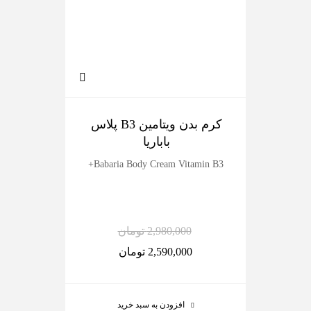
کرم بدن ویتامین B3 پلاس
ک
باباریا
dy
Babaria Body Cream Vitamin B3+
2,980,000
تومان
2,590,000
تومان
افزودن به سبد خرید