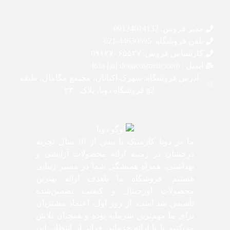
مدیر فروش: 09124014132
تلفن فروشگاه: 44630695-021
کارشناس فروش: 0۹۱۲۷۰۶۵۵۲۷
ایمیل : info [at] donacosmetic.com
آدرس فروشگاه: شهرک اکباتان، مجتمع مگامال، طبقه
g2 فروشگاه دونا، پلاک ۲۳۰
ما در دونا کازمتیک با بیش از 10 سال تجربه
درخشان در زمینه ارائه محصولات آرایشی و
بهداشتی، همراه همیشگی شما در مسیر زیبایی
هستیم. فروشگاه ما باهدف ارائه بهترین
محصولات اورجینال و کیفیت تضمین‌شده
تأسیس شد است. از روز اول، اعتماد مشتریان
برای ما مهم‌ترین سرمایه بوده و همچنان تلاش
می‌کنیم تا با ارائه خدماتی فراتر از انتظار، این