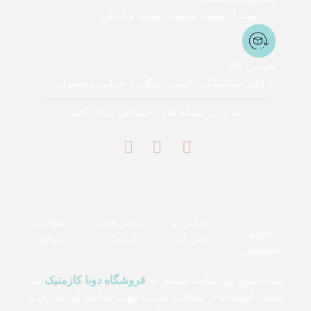
در زمینه آرایشی، پوستی، مویی و ادکلن
تعویض کالا
به دلیل شکستگی، آسیب‌دیدگی یا خرابی محصول
ما را در شبکه های اجتماعی دنبال کنید
قوانین و
روش های
سوالات
حریم
مقررات
ارسال
متداول
خصوصی
کلیه حقوق این سایت متعلق به
فروشگاه دونا کازمتیک
می
باشد . استفاده از مطالب سایت جهت مقاصد غیرتجاری با