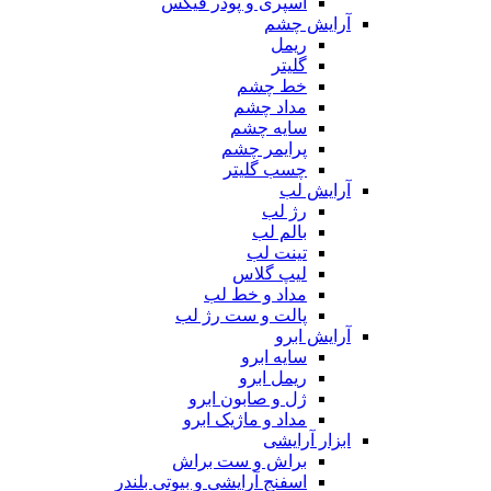
اسپری و پودر فیکس
آرایش چشم
ریمل
گلیتر
خط چشم
مداد چشم
سایه چشم
پرایمر چشم
چسب گلیتر
آرایش لب
رژ لب
بالم لب
تینت لب
لیپ گلاس
مداد و خط لب
پالت و ست رژ لب
آرایش ابرو
سایه ابرو
ریمل ابرو
ژل و صابون ابرو
مداد و ماژیک ابرو
ابزار آرایشی
براش و ست براش
اسفنج آرایشی و بیوتی بلندر