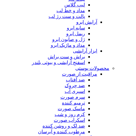
لیپ گلاس
مداد و خط لب
پالت و ست رژ لب
آرایش ابرو
سایه ابرو
ریمل ابرو
ژل و صابون ابرو
مداد و ماژیک ابرو
ابزار آرایشی
براش و ست براش
اسفنج آرایشی و بیوتی بلندر
محصولات پوستی
مراقبت از صورت
ضد آفتاب
ضد چروک
اسپری آب
سرم صورت
ترمیم کننده
ماسک صورت
کرم روز و شب
اسکراب صورت
ضد لک و روشن کننده
مرطوب کننده و آبرسان