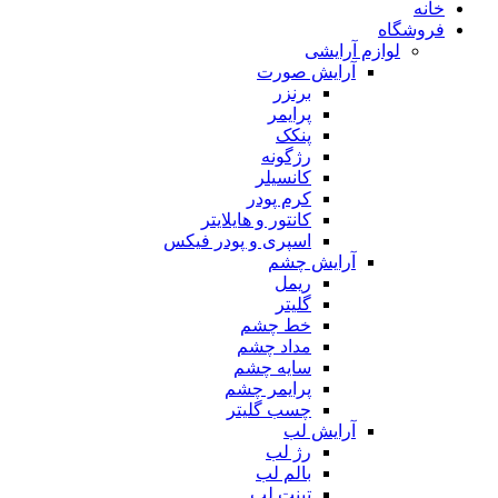
خانه
فروشگاه
لوازم آرایشی
آرایش صورت
برنزر
پرایمر
پنکک
رژگونه
کانسیلر
کرم پودر
کانتور و هایلایتر
اسپری و پودر فیکس
آرایش چشم
ریمل
گلیتر
خط چشم
مداد چشم
سایه چشم
پرایمر چشم
چسب گلیتر
آرایش لب
رژ لب
بالم لب
تینت لب