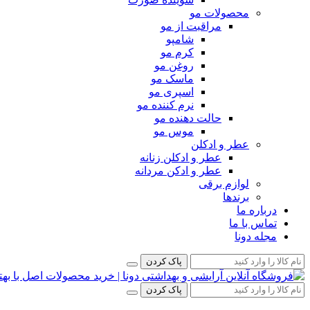
محصولات مو
مراقبت از مو
شامپو
کرم مو
روغن مو
ماسک مو
اسپری مو
نرم کننده مو
حالت دهنده مو
موس مو
عطر و ادکلن
عطر و ادکلن زنانه
عطر و ادکن مردانه
لوازم برقی
برندها
درباره ما
تماس با ما
مجله دونا
پاک کردن
پاک کردن