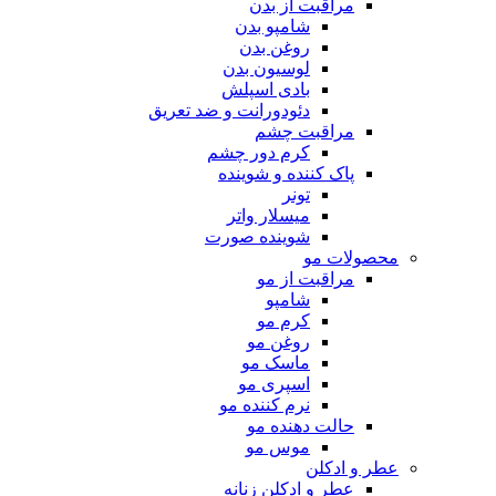
مراقبت از بدن
شامپو بدن
روغن بدن
لوسیون بدن
بادی اسپلش
دئودورانت و ضد تعریق
مراقبت چشم
کرم دور چشم
پاک کننده و شوینده
تونر
میسلار واتر
شوینده صورت
محصولات مو
مراقبت از مو
شامپو
کرم مو
روغن مو
ماسک مو
اسپری مو
نرم کننده مو
حالت دهنده مو
موس مو
عطر و ادکلن
عطر و ادکلن زنانه