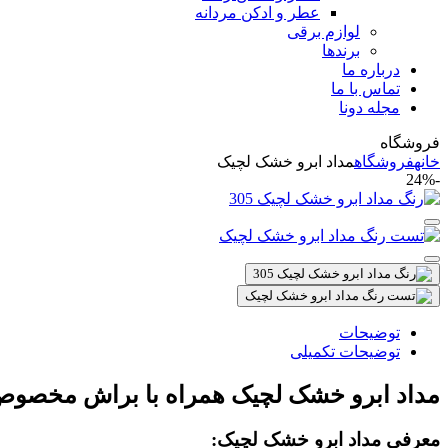
عطر و ادکن مردانه
لوازم برقی
برندها
درباره ما
تماس با ما
مجله دونا
فروشگاه
خانه
فروشگاه
مداد ابرو خشک لچیک
-24%
توضیحات
توضیحات تکمیلی
مداد ابرو خشک لچیک همراه با براش مخصو
معرفی مداد ابرو خشک لچیک: