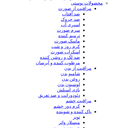
محصولات پوستی
مراقبت از صورت
ضد آفتاب
ضد چروک
اسپری آب
سرم صورت
ترمیم کننده
ماسک صورت
کرم روز و شب
اسکراب صورت
ضد لک و روشن کننده
مرطوب کننده و آبرسان
مراقبت از بدن
شامپو بدن
روغن بدن
لوسیون بدن
بادی اسپلش
دئودورانت و ضد تعریق
مراقبت چشم
کرم دور چشم
پاک کننده و شوینده
تونر
میسلار واتر
شوینده صورت