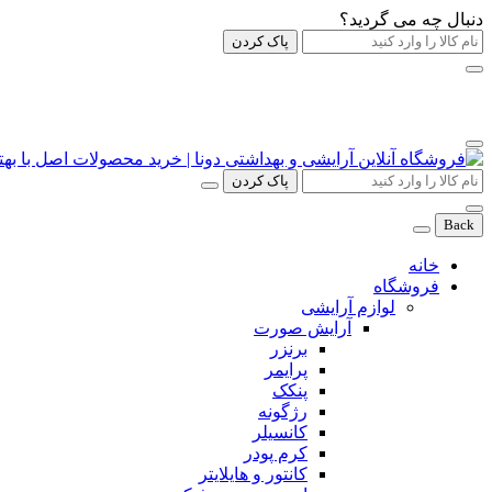
دنبال چه می گردید؟
پاک کردن
پاک کردن
Back
خانه
فروشگاه
لوازم آرایشی
آرایش صورت
برنزر
پرایمر
پنکک
رژگونه
کانسیلر
کرم پودر
کانتور و هایلایتر