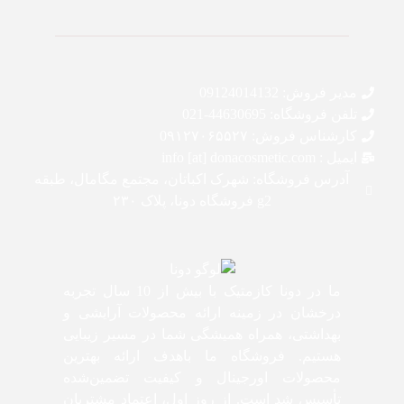
مدیر فروش: 09124014132
تلفن فروشگاه: 44630695-021
کارشناس فروش: 0۹۱۲۷۰۶۵۵۲۷
ایمیل : info [at] donacosmetic.com
آدرس فروشگاه: شهرک اکباتان، مجتمع مگامال، طبقه
g2 فروشگاه دونا، پلاک ۲۳۰
ما در دونا کازمتیک با بیش از 10 سال تجربه
درخشان در زمینه ارائه محصولات آرایشی و
بهداشتی، همراه همیشگی شما در مسیر زیبایی
هستیم. فروشگاه ما باهدف ارائه بهترین
محصولات اورجینال و کیفیت تضمین‌شده
تأسیس شد است. از روز اول، اعتماد مشتریان