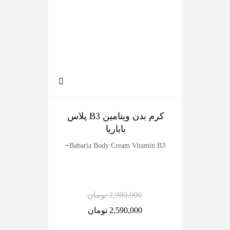
کرم بدن ویتامین B3 پلاس
ک
باباریا
dy
Babaria Body Cream Vitamin B3+
2,980,000
تومان
2,590,000
تومان