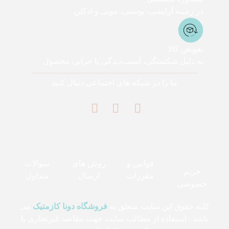
در زمینه آرایشی، پوستی، مویی و ادکلن
تعویض کالا
به دلیل شکستگی، آسیب‌دیدگی یا خرابی محصول
ما را در شبکه های اجتماعی دنبال کنید
قوانین و
روش های
سوالات
حریم
مقررات
ارسال
متداول
خصوصی
کلیه حقوق این سایت متعلق به
فروشگاه دونا کازمتیک
می
باشد . استفاده از مطالب سایت جهت مقاصد غیرتجاری با