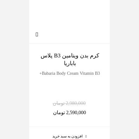
کرم بدن ویتامین B3 پلاس
ک
باباریا
dy
Babaria Body Cream Vitamin B3+
2,980,000
تومان
2,590,000
تومان
افزودن به سبد خرید