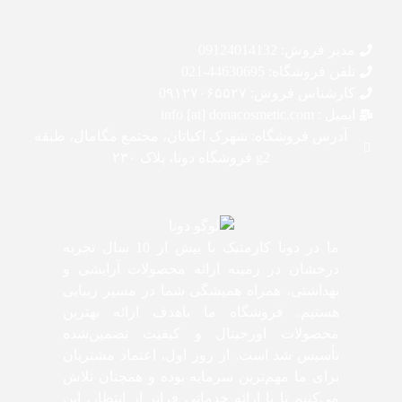
مدیر فروش: 09124014132
تلفن فروشگاه: 44630695-021
کارشناس فروش: 0۹۱۲۷۰۶۵۵۲۷
ایمیل : info [at] donacosmetic.com
آدرس فروشگاه: شهرک اکباتان، مجتمع مگامال، طبقه
g2 فروشگاه دونا، پلاک ۲۳۰
ما در دونا کازمتیک با بیش از 10 سال تجربه
درخشان در زمینه ارائه محصولات آرایشی و
بهداشتی، همراه همیشگی شما در مسیر زیبایی
هستیم. فروشگاه ما باهدف ارائه بهترین
محصولات اورجینال و کیفیت تضمین‌شده
تأسیس شد است. از روز اول، اعتماد مشتریان
برای ما مهم‌ترین سرمایه بوده و همچنان تلاش
می‌کنیم تا با ارائه خدماتی فراتر از انتظار، این