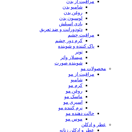
مراقبت از بدن
شامپو بدن
روغن بدن
لوسیون بدن
بادی اسپلش
دئودورانت و ضد تعریق
مراقبت چشم
کرم دور چشم
پاک کننده و شوینده
تونر
میسلار واتر
شوینده صورت
محصولات مو
مراقبت از مو
شامپو
کرم مو
روغن مو
ماسک مو
اسپری مو
نرم کننده مو
حالت دهنده مو
موس مو
عطر و ادکلن
عطر و ادکلن زنانه