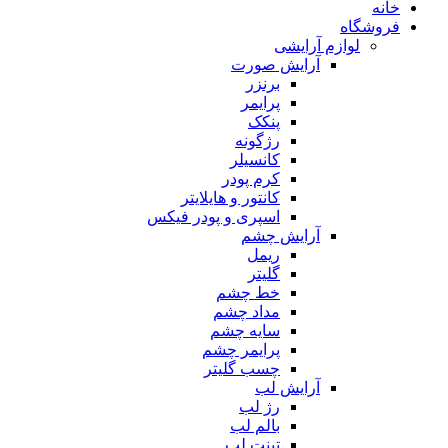
خانه
فروشگاه
لوازم آرایشی
آرایش صورت
برنزر
پرایمر
پنکک
رژگونه
کانسیلر
کرم پودر
کانتور و هایلایتر
اسپری و پودر فیکس
آرایش چشم
ریمل
گلیتر
خط چشم
مداد چشم
سایه چشم
پرایمر چشم
چسب گلیتر
آرایش لب
رژ لب
بالم لب
تینت لب