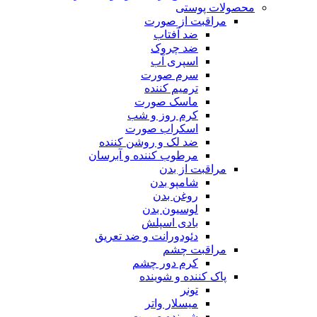
محصولات پوستی
مراقبت از صورت
ضد آفتاب
ضد چروک
اسپری آب
سرم صورت
ترمیم کننده
ماسک صورت
کرم روز و شب
اسکراب صورت
ضد لک و روشن کننده
مرطوب کننده و آبرسان
مراقبت از بدن
شامپو بدن
روغن بدن
لوسیون بدن
بادی اسپلش
دئودورانت و ضد تعریق
مراقبت چشم
کرم دور چشم
پاک کننده و شوینده
تونر
میسلار واتر
شوینده صورت