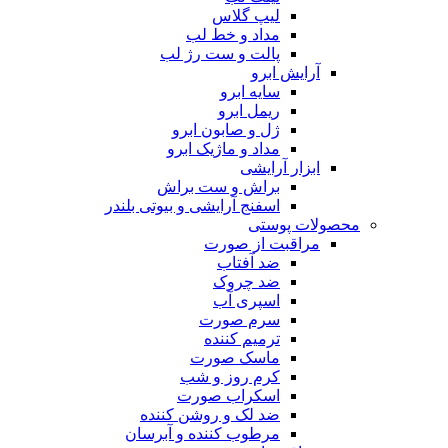
لیپ گلاس
مداد و خط لب
پالت و ست رژ لب
آرایش ابرو
سایه ابرو
ریمل ابرو
ژل و صابون ابرو
مداد و ماژیک ابرو
ابزار آرایشی
براش و ست براش
اسفنج آرایشی و بیوتی بلندر
محصولات پوستی
مراقبت از صورت
ضد آفتاب
ضد چروک
اسپری آب
سرم صورت
ترمیم کننده
ماسک صورت
کرم روز و شب
اسکراب صورت
ضد لک و روشن کننده
مرطوب کننده و آبرسان