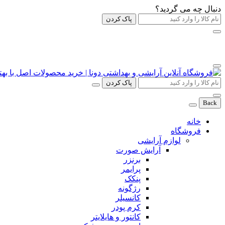
دنبال چه می گردید؟
پاک کردن
پاک کردن
Back
خانه
فروشگاه
لوازم آرایشی
آرایش صورت
برنزر
پرایمر
پنکک
رژگونه
کانسیلر
کرم پودر
کانتور و هایلایتر