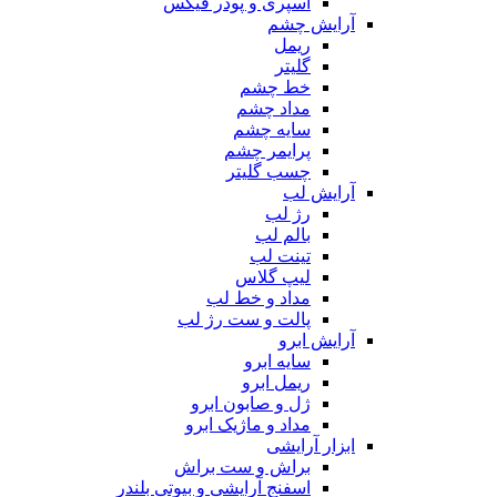
اسپری و پودر فیکس
آرایش چشم
ریمل
گلیتر
خط چشم
مداد چشم
سایه چشم
پرایمر چشم
چسب گلیتر
آرایش لب
رژ لب
بالم لب
تینت لب
لیپ گلاس
مداد و خط لب
پالت و ست رژ لب
آرایش ابرو
سایه ابرو
ریمل ابرو
ژل و صابون ابرو
مداد و ماژیک ابرو
ابزار آرایشی
براش و ست براش
اسفنج آرایشی و بیوتی بلندر