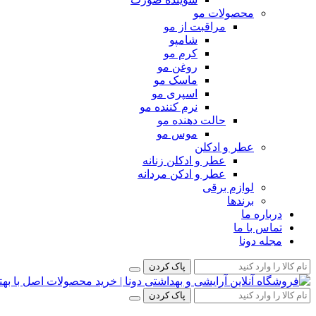
محصولات مو
مراقبت از مو
شامپو
کرم مو
روغن مو
ماسک مو
اسپری مو
نرم کننده مو
حالت دهنده مو
موس مو
عطر و ادکلن
عطر و ادکلن زنانه
عطر و ادکن مردانه
لوازم برقی
برندها
درباره ما
تماس با ما
مجله دونا
پاک کردن
پاک کردن