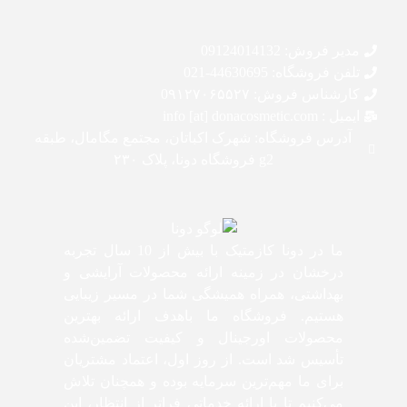
مدیر فروش: 09124014132
تلفن فروشگاه: 44630695-021
کارشناس فروش: 0۹۱۲۷۰۶۵۵۲۷
ایمیل : info [at] donacosmetic.com
آدرس فروشگاه: شهرک اکباتان، مجتمع مگامال، طبقه
g2 فروشگاه دونا، پلاک ۲۳۰
ما در دونا کازمتیک با بیش از 10 سال تجربه
درخشان در زمینه ارائه محصولات آرایشی و
بهداشتی، همراه همیشگی شما در مسیر زیبایی
هستیم. فروشگاه ما باهدف ارائه بهترین
محصولات اورجینال و کیفیت تضمین‌شده
تأسیس شد است. از روز اول، اعتماد مشتریان
برای ما مهم‌ترین سرمایه بوده و همچنان تلاش
می‌کنیم تا با ارائه خدماتی فراتر از انتظار، این