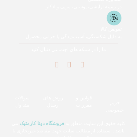
در زمینه آرایشی، پوستی، مویی و ادکلن
تعویض کالا
به دلیل شکستگی، آسیب‌دیدگی یا خرابی محصول
ما را در شبکه های اجتماعی دنبال کنید
قوانین و
روش های
سوالات
حریم
مقررات
ارسال
متداول
خصوصی
کلیه حقوق این سایت متعلق به
فروشگاه دونا کازمتیک
می
باشد . استفاده از مطالب سایت جهت مقاصد غیرتجاری با