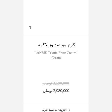
کرم مو ضد وز لاکمه
ژ
LAKMÉ Teknia Frizz Control
Cream
l
3,590,000
تومان
2,980,000
تومان
افزودن به سبد خرید