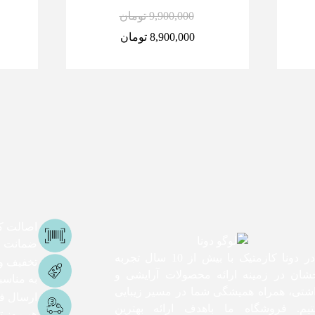
9,900,000
تومان
8,900,000
تومان
اصالت کا
ضمانت اص
ما در دونا کازمتیک با بیش از 10 سال تجربه
تخفیف و
شان در زمینه ارائه محصولات آرایشی و
به مناس
اشتی، همراه همیشگی شما در مسیر زیبایی
ارسال ف
یم. فروشگاه ما باهدف ارائه بهترین
هر روز تا 3 ساعت ک