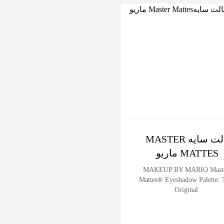
-14%
پالت سایه MASTER
ریمل بلند کننده تارت
MATTES ماریو
ایکس ال تارت
Tarte Tartelette XL Tubing
MAKEUP BY MARIO Mast
Mascara
Mattes® Eyeshadow Palette: 
Original