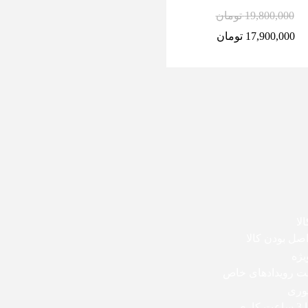
19,800,000
تومان
6,900,000
تومان
17,900,000
تومان
5,900,000
تومان
لا
ل بودن کالا
یژه
بت رویدادهای خاص
وری
اری