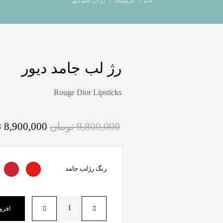
خانه
فروشگاه
رژ لب جامد دیور
رژ لب جامد دیور
Rouge Dior Lipsticks
9,800,000
تومان
8,900,000
ت
رنگ رژلب جامد
افزو