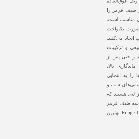
گ فوق‌العاده
ز طیف قرمز را
تی مناسب است.
‌صورت یکنواخت
یجاد می‌کنند.
یعی و ترکیبات
 و حتی پس از
ندگاری بالا،
 را به انتخابی
مانی‌های شب و
ژ لبی هستید که
م سه طیف قرمز
جذاب را در اختیار شما بگذارد، این پکیج سه‌گانه Rouge Dior بهترین