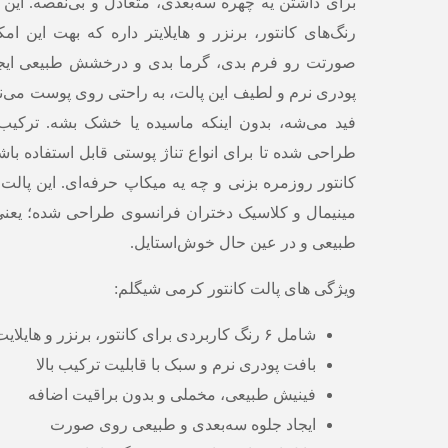
برای داشتن یه چهره سه‌بعدی، متعادل و بی‌نقصه. این پ
رنگ‌های کانتور، برنزر و هایلایتر داره که بهت این امک
صورتت رو فرم بدی، گرما بدی و درخشش طبیعی ایجا
پودری نرم و لطیف این پالت، به راحتی روی پوست می‌نش
فید می‌شه، بدون اینکه ماسیده یا خشک بشه. ترکیب 
طراحی شده تا برای انواع تناژ پوستی قابل استفاده باش
کانتور روزمره بزنی و چه یه میکاپ حرفه‌ای. این پالت ب
مینیمال و کلاسیک دختران فرانسوی طراحی شده؛ یعنی 
طبیعی و در عین حال خوش‌استایل.
ویژگی های پالت کانتور کرمی شیگلم:
شامل ۶ رنگ کاربردی برای کانتور، برنزر و هایلایت
بافت پودری نرم و سبک با قابلیت ترکیب بالا
فینیش طبیعی، مخملی و بدون براقیت اضافه
ایجاد جلوه سه‌بعدی و طبیعی روی صورت