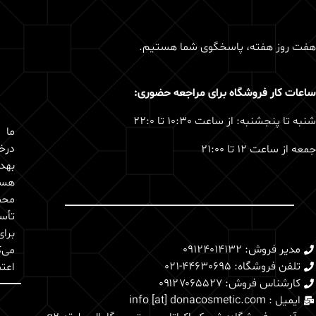
هفت روز هفته، پاسخگوی شما هستیم.
ساعات کار فروشگاه برای مراجعه حضوری:
شنبه تا پنجشنبه: از ساعت 10:30 تا 22:0
درخ
جمعه از ساعت 12 تا 21:00
بهد
هست
محص
تأس
برا
مدیر فروش: 09124014132
می‌ک
تلفن فروشگاه: 44630695-021
اعتم
کارشناس فروش: 0۹۱۲۷۰۶۵۵۲۷
ایمیل : info [at] donacosmetic.com