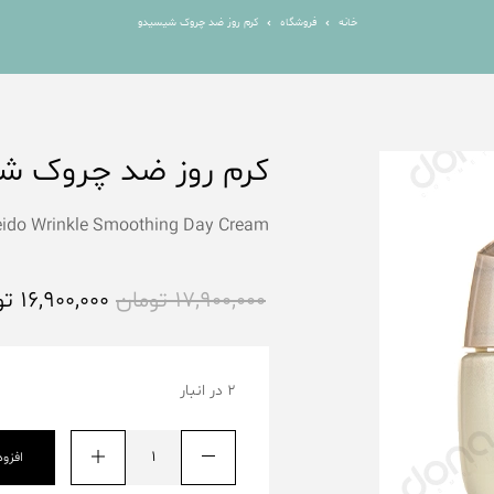
خانه
فروشگاه
کرم روز ضد چروک شیسیدو
کرم روز ضد چروک ش
eido Wrinkle Smoothing Day Cream
17,900,000
تومان
16,900,000
تو
2 در انبار
افزو