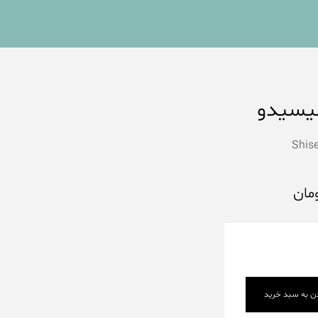
یسیدو
Shis
مان
دن به سبد خرید