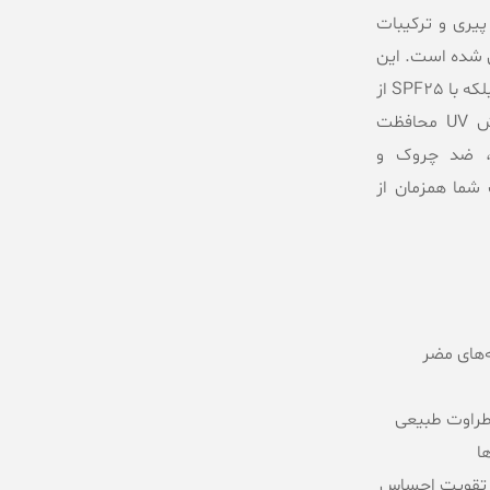
پیری و ترکیبات
 شده است. این
کرم نه تنها به کاهش چروک‌ها و خطوط ریز کمک می‌کند، بلکه با SPF25 از
پوست در برابر آسیب‌های ناشی از اشعه ماورای بنفش UV محافظت
ه، ضد چروک و
 شما همزمان از
عه‌های مضر
طراوت طبیعی
ا
وژی ReNeura Technology+ برای تقویت احساس