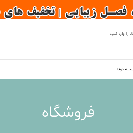
جله دونا
فروشگاه