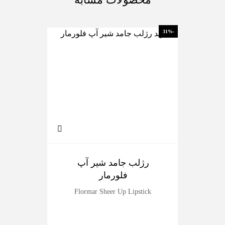
-10%
-31%
رژلب جامد شیر آپ
پر
فلورمار
Flormar Sheer Up Lipstick
ilky