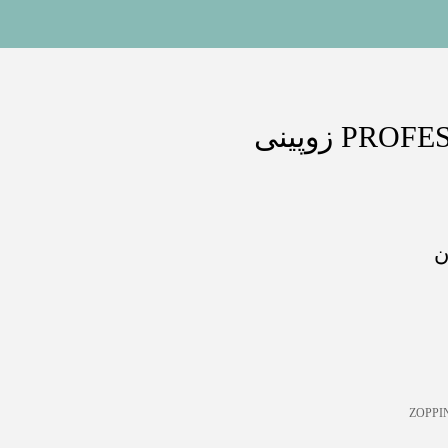
ن
ZOPPI