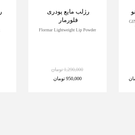
و
رژلب مایع پودری
ر
فلورمار
GIN
k
Flormar Lightweight Lip Powder
1,290,000
تومان
ان
950,000
تومان