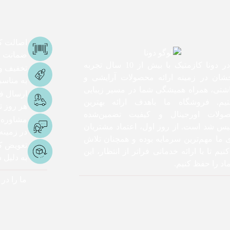
اصالت کا
ضمانت اص
ما در دونا کازمتیک با بیش از 10 سال تجربه
تخفیف و
شان در زمینه ارائه محصولات آرایشی و
به مناس
اشتی، همراه همیشگی شما در مسیر زیبایی
ارسال ف
یم. فروشگاه ما باهدف ارائه بهترین
هر روز تا 3 ساعت ک
ولات اورجینال و کیفیت تضمین‌شده
مشاوره
یس شد است. از روز اول، اعتماد مشتریان
در زمینه
ی ما مهم‌ترین سرمایه بوده و همچنان تلاش
تعویض کا
نیم تا با ارائه خدماتی فراتر از انتظار، این
به دلیل
اد را حفظ کنیم.
ما را در