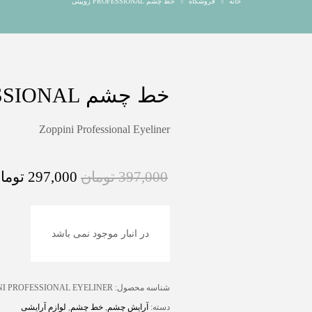
خانه
فروشگاه
خط چشم PROFESSIONAL زوپینی
خط چشم PROFESSIONAL زوپینی
Zoppini Professional Eyeliner
397,000
تومان
297,000
توما
در انبار موجود نمی باشد
شناسه محصول:
NI PROFESSIONAL EYELINER
دسته:
آرایش چشم
,
خط چشم
,
لوازم آرایشی