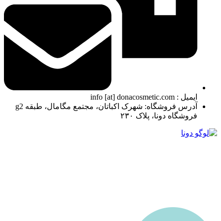
ایمیل : info [at] donacosmetic.com
آدرس فروشگاه: شهرک اکباتان، مجتمع مگامال، طبقه g2
فروشگاه دونا، پلاک ۲۳۰
ما در دونا کازمتیک با بیش از 10 سال تجربه درخشان در زمینه ارائه محصولات آرایشی و بهداشتی،
همراه همیشگی شما در مسیر زیبایی هستیم. فروشگاه ما باهدف ارائه بهترین محصولات اورجینال
و کیفیت تضمین‌شده تأسیس شد است. از روز اول، اعتماد مشتریان برای ما مهم‌ترین سرمایه بوده
و همچنان تلاش می‌کنیم تا با ارائه خدماتی فراتر از انتظار، این اعتماد را حفظ کنیم.