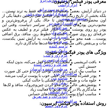
مداد و ماژیک ابرو
معرفی پودر فیکس ایرسپون:
ابزار آرایشی
براش و ست براش
در دنیای آرایش، بعضی محصولات هستن که فقط یه ترند نیستن…
اسفنج آرایشی و بیوتی بلندر
بلکه بخشی از تاریخ زیبایی‌اند. پودر فیکس شل ایرسپن دقیقاً یکی از
محصولات پوستی
اون محصولاته؛ از دهه‌ها پیش تا حالا، یکی از پرفروش‌ترین و
مراقبت از صورت
محبوب‌ترین پودرهای تثبیت آرایش در سراسر دنیاست. وقتی این
ضد آفتاب
پودر رو روی پوستت میزنی، انگار فیلتر نرم و لطیف یه عکس
ضد چروک
حرفه‌ای رو روی صورتت کشیدی. خطوط ریز، منافذ، برق اضافی
اسپری آب
پوست… همه محو می‌شن. و در نهایت، یه آرایش تمیز، یکدست،
سرم صورت
مات و بی‌نقص باقی می‌مونه که تا ساعت‌ها ماندگاری داره.
ترمیم کننده
ماسک صورت
ویژگی های پودر فیکس ایرسپون:
کرم روز و شب
اسکراب صورت
بافت ابریشمی و لطیف که آرایشو قفل می‌کنه، بدون اینکه
ضد لک و روشن کننده
حسش کنی
مرطوب کننده و آبرسان
مناسب بیک کردن زیر چشم، نواحی چرب و حتی کل صورت
مراقبت از بدن
پودر فشرده نیست، پس خیلی خوب با پوست ترکیب می‌شه
شامپو بدن
جلوه مات و طبیعی، بدون خشکی یا حالت کیکی
روغن بدن
پوشش‌دهی عالی برای محو کردن چین‌وچروک، منافذ و لک‌ها
لوسیون بدن
ماندگاری بالا در گرما، تعریق یا فعالیت زیاد
بادی اسپلش
مناسب انواع پوست حتی پوست‌های حساس
دئودورانت و ضد تعریق
مراقبت چشم
روش استفاده پودر فیکس ایرسپون:
کرم دور چشم