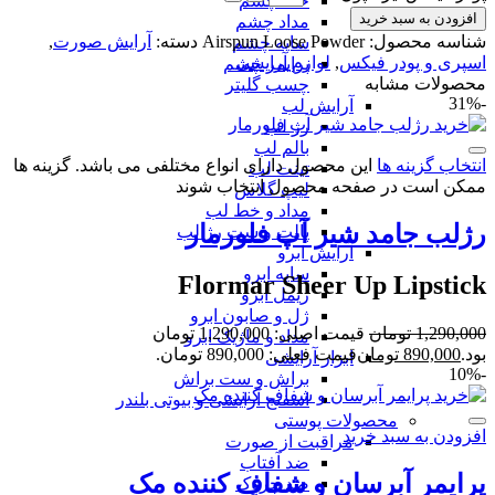
خط چشم
افزودن به سبد خرید
مداد چشم
شناسه محصول:
Airspun Loose Powder
دسته:
آرایش صورت
,
سایه چشم
اسپری و پودر فیکس
,
لوازم آرایشی
پرایمر چشم
محصولات مشابه
چسب گلیتر
-31%
آرایش لب
رژ لب
بالم لب
انتخاب گزینه ها
این محصول دارای انواع مختلفی می باشد. گزینه ها
تینت لب
ممکن است در صفحه محصول انتخاب شوند
لیپ گلاس
مداد و خط لب
رژلب جامد شیر آپ فلورمار
پالت و ست رژ لب
آرایش ابرو
سایه ابرو
Flormar Sheer Up Lipstick
ریمل ابرو
ژل و صابون ابرو
1,290,000
تومان
قیمت اصلی: 1,290,000 تومان
مداد و ماژیک ابرو
بود.
890,000
تومان
قیمت فعلی: 890,000 تومان.
ابزار آرایشی
-10%
براش و ست براش
اسفنج آرایشی و بیوتی بلندر
محصولات پوستی
افزودن به سبد خرید
مراقبت از صورت
ضد آفتاب
پرایمر آبرسان و شفاف کننده مک
ضد چروک