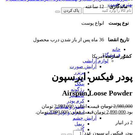
ماندگاری
12 ساعته
پاک کردن
نوع پوست
انواع پوست
تاریخ انقضا
36 ماه پس از باز شدن درب محصول
خانه
فروشگاه
کشور سازنده
آمریکا
لوازم آرایشی
آرایش صورت
برنزر
پودر فیکس ایرسپون
پرایمر
پنکک
رژگونه
Airspun Loose Powder
کانسیلر
کرم پودر
2,980,000
تومان
قیمت اصلی: 2,980,000 تومان
کانتور و هایلایتر
بود.
2,890,000
تومان
قیمت فعلی: 2,890,000 تومان.
اسپری و پودر فیکس
آرایش چشم
2 در انبار
ریمل
گلیتر
پودر فیکس ایرسپون عدد