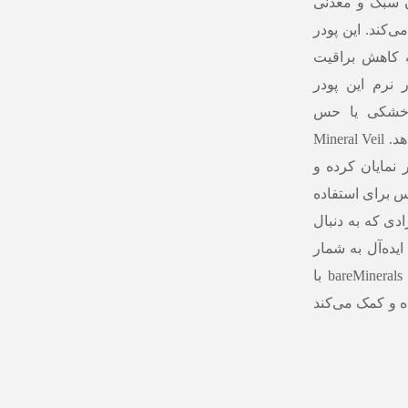
ن سبک و معدنی
‌کند. این پودر
ه کاهش براقیت
نرم این پودر
 خشکی یا حس
سنگینی، ظاهر پوست را صاف‌تر و مخملی‌تر نشان می‌دهد. Mineral Veil
 نمایان کرده و
س برای استفاده
ادی که به دنبال
یده‌آل به شمار
می‌رود. bareMinerals Original Mineral Veil Pressed Setting Powder با
ه و کمک می‌کند