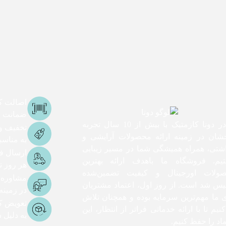
اصالت کا
ضمانت اص
ما در دونا کازمتیک با بیش از 10 سال تجربه
تخفیف و
شان در زمینه ارائه محصولات آرایشی و
به مناس
اشتی، همراه همیشگی شما در مسیر زیبایی
ارسال ف
یم. فروشگاه ما باهدف ارائه بهترین
هر روز تا 3 ساعت ک
ولات اورجینال و کیفیت تضمین‌شده
مشاوره
یس شد است. از روز اول، اعتماد مشتریان
در زمینه
ی ما مهم‌ترین سرمایه بوده و همچنان تلاش
تعویض کا
نیم تا با ارائه خدماتی فراتر از انتظار، این
به دلیل
اد را حفظ کنیم.