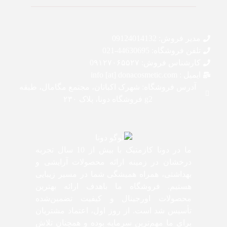
مدیر فروش: 09124014132
تلفن فروشگاه: 44630695-021
کارشناس فروش: 0۹۱۲۷۰۶۵۵۲۷
ایمیل : info [at] donacosmetic.com
آدرس فروشگاه: شهرک اکباتان، مجتمع مگامال، طبقه
g2 فروشگاه دونا، پلاک ۲۳۰
ما در دونا کازمتیک با بیش از 10 سال تجربه
درخشان در زمینه ارائه محصولات آرایشی و
بهداشتی، همراه همیشگی شما در مسیر زیبایی
هستیم. فروشگاه ما باهدف ارائه بهترین
محصولات اورجینال و کیفیت تضمین‌شده
تأسیس شد است. از روز اول، اعتماد مشتریان
برای ما مهم‌ترین سرمایه بوده و همچنان تلاش