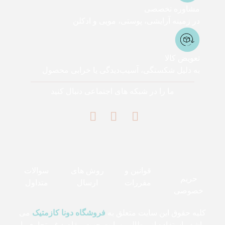
مشاوره تخصصی
در زمینه آرایشی، پوستی، مویی و ادکلن
تعویض کالا
به دلیل شکستگی، آسیب‌دیدگی یا خرابی محصول
ما را در شبکه های اجتماعی دنبال کنید
قوانین و
روش های
سوالات
حریم
مقررات
ارسال
متداول
خصوصی
کلیه حقوق این سایت متعلق به
فروشگاه دونا کازمتیک
می
باشد . استفاده از مطالب سایت جهت مقاصد غیرتجاری با