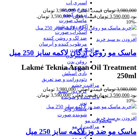
اسپری آب
سرم صورت
3,980,000
تومان
قیمت اصلی: 3,980,000 تومان
ترمیم کننده
بود.
3,590,000
تومان
قیمت فعلی: 3,590,000 تومان.
ماسک صورت
-10%
کرم روز و شب
اسکراب صورت
ضد لک و روشن کننده
افزودن به سبد خرید
مرطوب کننده و آبرسان
مراقبت از بدن
ماسک مو روغن آرگان لاکمه سایز 250 میل
شامپو بدن
روغن بدن
Lakmé Teknia Argan Oil Treatment
لوسیون بدن
بادی اسپلش
250ml
دئودورانت و ضد تعریق
مراقبت چشم
3,980,000
تومان
قیمت اصلی: 3,980,000 تومان
کرم دور چشم
بود.
3,590,000
تومان
قیمت فعلی: 3,590,000 تومان.
پاک کننده و شوینده
-10%
تونر
میسلار واتر
شوینده صورت
افزودن به سبد خرید
محصولات مو
مراقبت از مو
ماسک مو ضد وز لاکمه سایز 250 میل
شامپو
کرم مو