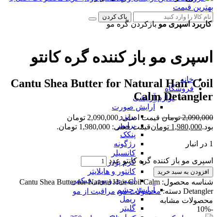
پاک کردن
کاربرد اسپری مو
بازکردن گره مو
اسپری مو باز کننده گره کانتو
خانه
Cantu Shea Butter for Natural Hair Coil
فروشگاه
Calm Detangler
لوازم آرایشی
آرایش صورت
برنزر
2,090,000
تومان
قیمت اصلی: 2,090,000 تومان
پرایمر
بود.
1,980,000
تومان
قیمت فعلی: 1,980,000 تومان.
پنکک
1 در انبار
رژگونه
کانسیلر
اسپری مو باز کننده گره کانتو عدد
کرم پودر
کانتور و هایلایتر
افزودن به سبد خرید
اسپری و پودر فیکس
شناسه محصول:
Cantu Shea Butter for Natural Hair Coil Calm
آرایش چشم
Detangler
دسته:
محصولات مو
,
مراقبت از مو
ریمل
محصولات مشابه
گلیتر
-10%