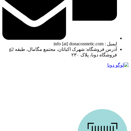
ایمیل : info [at] donacosmetic.com
آدرس فروشگاه: شهرک اکباتان، مجتمع مگامال، طبقه g2
فروشگاه دونا، پلاک ۲۳۰
ما در دونا کازمتیک با بیش از 10 سال تجربه درخشان در زمینه ارائه محصولات آرایشی و بهداشتی،
همراه همیشگی شما در مسیر زیبایی هستیم. فروشگاه ما باهدف ارائه بهترین محصولات اورجینال
و کیفیت تضمین‌شده تأسیس شد است. از روز اول، اعتماد مشتریان برای ما مهم‌ترین سرمایه بوده
و همچنان تلاش می‌کنیم تا با ارائه خدماتی فراتر از انتظار، این اعتماد را حفظ کنیم.