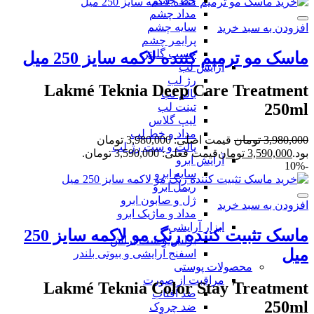
خط چشم
مداد چشم
سایه چشم
افزودن به سبد خرید
پرایمر چشم
چسب گلیتر
ماسک مو ترمیم کننده لاکمه سایز 250 میل
آرایش لب
رژ لب
Lakmé Teknia Deep Care Treatment
بالم لب
250ml
تینت لب
لیپ گلاس
مداد و خط لب
3,980,000
تومان
قیمت اصلی: 3,980,000 تومان
پالت و ست رژ لب
بود.
3,590,000
تومان
قیمت فعلی: 3,590,000 تومان.
آرایش ابرو
-10%
سایه ابرو
ریمل ابرو
ژل و صابون ابرو
افزودن به سبد خرید
مداد و ماژیک ابرو
ابزار آرایشی
ماسک تثبیت کننده رنگ مو لاکمه سایز 250
براش و ست براش
میل
اسفنج آرایشی و بیوتی بلندر
محصولات پوستی
مراقبت از صورت
Lakmé Teknia Color Stay Treatment
ضد آفتاب
250ml
ضد چروک