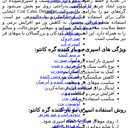
در تغذیه و حفظ رطوبت مو دارد. بافت سبک و اسپری‌شونده آن
مداد و ماژیک ابرو
بدون ایجاد چربی یا سنگینی، به‌راحتی روی مو پخش می‌شود و
ابزار آرایشی
گره‌های مو را به‌آرامی باز می‌کند. Coil Calm Detangler انتخابی
براش و ست براش
عالی برای استفاده قبل از شانه‌کردن یا حالت‌دهی مو است.
اسفنج آرایشی و بیوتی بلندر
استفاده منظم از این محصول به کاهش وز مو، افزایش نرمی و
محصولات پوستی
حفظ سلامت ساقه مو کمک می‌کند و موهایی خوش‌حالت و سالم
مراقبت از صورت
را به همراه دارد. این اسپری برای کودکان و بزرگسالان با موهای فر
ضد آفتاب
نیز مناسب است.
ضد چروک
اسپری آب
ویژگی های اسپری مو باز کننده گره کانتو:
سرم صورت
ترمیم کننده
ماسک صورت
اسپری بازکننده گره مو
کرم روز و شب
نوع بافت سبک و غیرچرب
اسکراب صورت
کمک به شانه‌پذیری آسان مو
ضد لک و روشن کننده
کاهش شکستگی و آسیب مو
مرطوب کننده و آبرسان
مناسب موهای فر و مجعد
مراقبت از بدن
ایده‌آل برای استفاده قبل از شانه‌کردن
شامپو بدن
افزایش نرمی و لطافت مو
روغن بدن
مناسب استفاده روزانه
لوسیون بدن
بادی اسپلش
روش استفاده اسپری مو باز کننده گره کانتو:
دئودورانت و ضد تعریق
مراقبت چشم
روی موهای نم‌دار یا خشک اسپری شود.
کرم دور چشم
با شانه دندانه درشت مو را باز کنید.