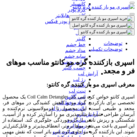
کانسیلر
کرم پودر
کانتور و هایلایتر
اسپری و پودر فیکس
آرایش چشم
ریمل
گلیتر
توضیحات
خط چشم
توضیحات تکمیلی
مداد چشم
سایه چشم
اسپری بازکننده گره مو کانتو مناسب موهای
پرایمر چشم
چسب گلیتر
فر و مجعد
آرایش لب
رژ لب
معرفی اسپری مو باز کننده گره کانتو:
بالم لب
تینت لب
اسپری کانتو خواص کره شی باتر Coil Calm Detangler یک محصول
لیپ گلاس
تخصصی برای بازکردن گره مو و کاهش کشیدگی در موهای فر،
مداد و خط لب
مجعد و طبیعی است. این محصول با فرمولاسیونی نرم‌کننده و
پالت و ست رژ لب
آبرسان طراحی شده تا شانه‌پذیری مو را آسان‌تر کرده و از آسیب،
آرایش ابرو
شکستگی و ریزش ناشی از گره‌خوردگی جلوگیری کند. استفاده از
سایه ابرو
این اسپری باعث می‌شود موها نرم‌تر، انعطاف‌پذیرتر و قابل‌کنترل‌تر
ریمل ابرو
شوند. این بازکننده گره مو حاوی کره شی باتر است که نقش مهمی
ژل و صابون ابرو