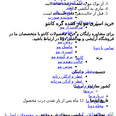
پاک کننده و شوینده
از نوک مو به سمت ریشه شانه کنید.
تونر
نیازی به آبکشی ندارد.
میسلار واتر
قبل از حالت‌دهی قابل استفاده است.
شوینده صورت
محصولات مو
خرید اسپری مو باز کننده گره کانتو
مراقبت از مو
شامپو
برای مشاوره رایگان و خرید محصولات کانتو با متخصصان ما در
کرم مو
فروشگاه آرایشی و بهداشتی دونا در ارتباط باشید.
روغن مو
ماسک مو
تماس با دونا
اسپری مو
نرم کننده مو
برند
کانتو
حالت دهنده مو
موس مو
عطر و ادکلن
جنسیت
خانمان
عطر و ادکلن زنانه
عطر و ادکن مردانه
کشور سازنده
آمریکا
لوازم برقی
برندها
درباره ما
تاریخ انقضا
12 ماه پس از باز شدن درب محصول
تماس با ما
مجله دونا
نوع مو
مناسب موهای فر و مجعد