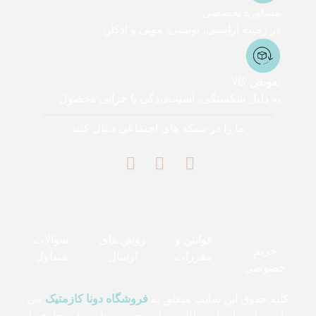
مشاوره تخصصی
در زمینه آرایشی، پوستی، مویی و ادکلن
تعویض کالا
به دلیل شکستگی، آسیب‌دیدگی یا خرابی محصول
ما را در شبکه های اجتماعی دنبال کنید
قوانین و
روش های
سوالات
حریم
مقررات
ارسال
متداول
خصوصی
کلیه حقوق این سایت متعلق به
فروشگاه دونا کازمتیک
می
باشد . استفاده از مطالب سایت جهت مقاصد غیرتجاری با