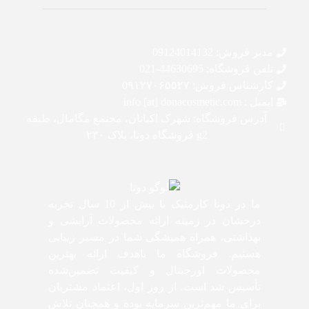
مدیر فروش: 09124014132
تلفن فروشگاه: 44630695-021
کارشناس فروش: 0۹۱۲۷۰۶۵۵۲۷
ایمیل : info [at] donacosmetic.com
آدرس فروشگاه: شهرک اکباتان، مجتمع مگامال، طبقه
g2 فروشگاه دونا، پلاک ۲۳۰
ما در دونا کازمتیک با بیش از 10 سال تجربه
درخشان در زمینه ارائه محصولات آرایشی و
بهداشتی، همراه همیشگی شما در مسیر زیبایی
هستیم. فروشگاه ما باهدف ارائه بهترین
محصولات اورجینال و کیفیت تضمین‌شده
تأسیس شد است. از روز اول، اعتماد مشتریان
برای ما مهم‌ترین سرمایه بوده و همچنان تلاش