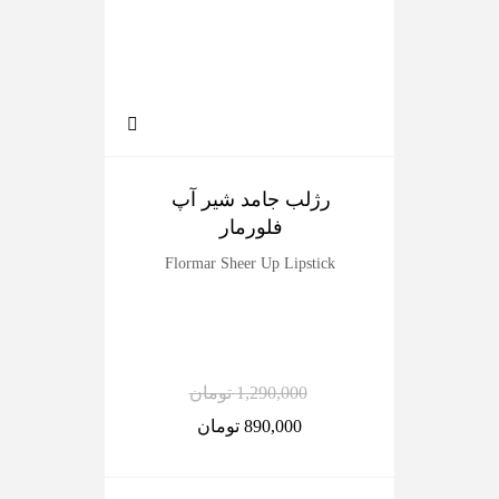
رژلب جامد شیر آپ
پر
فلورمار
Flormar Sheer Up Lipstick
ilky
1,290,000
تومان
890,000
تومان