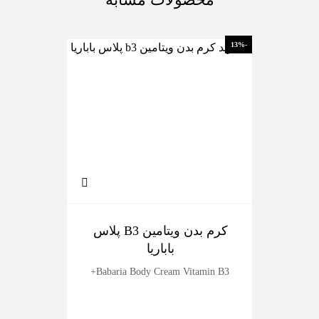
-13%
-13%
کرم بدن ویتامین B3 پلاس
ک
باباریا
dy
Babaria Body Cream Vitamin B3+