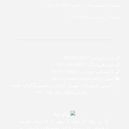
شنبه تا پنجشنبه: از ساعت 10:30 تا 22:0
جمعه از ساعت 12 تا 21:00
مدیر فروش: 09124014132
تلفن فروشگاه: 44630695-021
کارشناس فروش: 0۹۱۲۷۰۶۵۵۲۷
ایمیل : info [at] donacosmetic.com
آدرس فروشگاه: شهرک اکباتان، مجتمع مگامال، طبقه
g2 فروشگاه دونا، پلاک ۲۳۰
ما در دونا کازمتیک با بیش از 10 سال تجربه
درخشان در زمینه ارائه محصولات آرایشی و