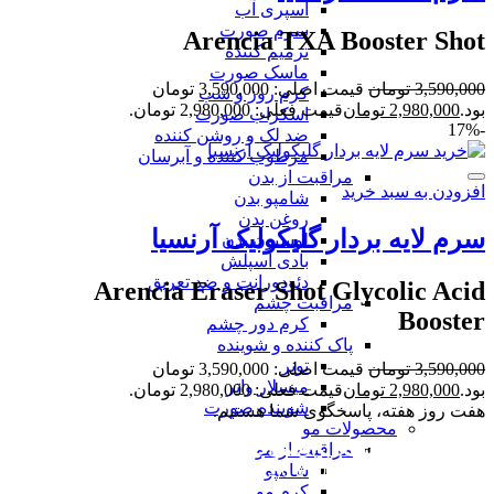
اسپری آب
سرم صورت
Arencia TXA Booster Shot
ترمیم کننده
ماسک صورت
3,590,000
تومان
قیمت اصلی: 3,590,000 تومان
کرم روز و شب
بود.
2,980,000
تومان
قیمت فعلی: 2,980,000 تومان.
اسکراب صورت
-17%
ضد لک و روشن کننده
مرطوب کننده و آبرسان
مراقبت از بدن
افزودن به سبد خرید
شامپو بدن
روغن بدن
سرم لایه بردار گلیکولیک آرنسیا
لوسیون بدن
بادی اسپلش
دئودورانت و ضد تعریق
Arencia Eraser Shot Glycolic Acid
مراقبت چشم
Booster
کرم دور چشم
پاک کننده و شوینده
تونر
3,590,000
تومان
قیمت اصلی: 3,590,000 تومان
میسلار واتر
بود.
2,980,000
تومان
قیمت فعلی: 2,980,000 تومان.
شوینده صورت
هفت روز هفته، پاسخگوی شما هستیم.
محصولات مو
ساعات کار فروشگاه برای مراجعه حضوری:
شنبه تا
مراقبت از مو
پنجشنبه: از ساعت 10:30 تا 22:0 جمعه از ساعت 12
شامپو
تا 21:00
کرم مو