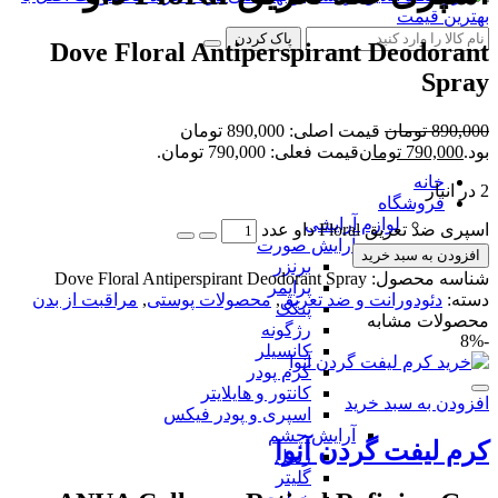
پاک کردن
Dove Floral Antiperspirant Deodorant
Spray
890,000
تومان
قیمت اصلی: 890,000 تومان
بود.
790,000
تومان
قیمت فعلی: 790,000 تومان.
خانه
2 در انبار
فروشگاه
لوازم آرایشی
اسپری ضد تعریق Floral داو عدد
آرایش صورت
افزودن به سبد خرید
برنزر
شناسه محصول:
Dove Floral Antiperspirant Deodorant Spray
پرایمر
دسته:
دئودورانت و ضد تعریق
,
محصولات پوستی
,
مراقبت از بدن
پنکک
محصولات مشابه
رژگونه
-8%
کانسیلر
کرم پودر
کانتور و هایلایتر
افزودن به سبد خرید
اسپری و پودر فیکس
آرایش چشم
کرم لیفت گردن آنوا
ریمل
گلیتر