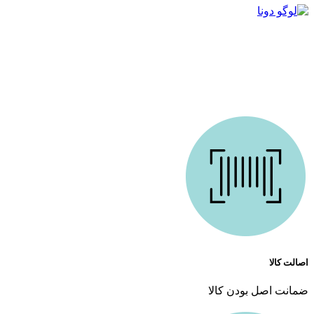
ما در دونا کازمتیک با بیش از 10 سال تجربه درخشان در زمینه ارائه محصولات آرایشی و بهداشتی،
همراه همیشگی شما در مسیر زیبایی هستیم. فروشگاه ما باهدف ارائه بهترین محصولات اورجینال
و کیفیت تضمین‌شده تأسیس شد است. از روز اول، اعتماد مشتریان برای ما مهم‌ترین سرمایه بوده
و همچنان تلاش می‌کنیم تا با ارائه خدماتی فراتر از انتظار، این اعتماد را حفظ کنیم.
اصالت کالا
ضمانت اصل بودن کالا