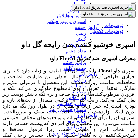
کانسیلر
کرم پودر
کانتور و هایلایتر
اسپری و پودر فیکس
توضیحات
آرایش چشم
توضیحات تکمیلی
ریمل
گلیتر
اسپری خوشبو کننده بدن رایحه گل داو
خط چشم
مداد چشم
سایه چشم
معرفی اسپری ضد تعریق Floral داو:
پرایمر چشم
چسب گلیتر
اسپری
داو Floral
رایحه‌ای گل‌فام، لطیف و زنانه دارد که برای
آرایش لب
افرادی طراحی شده که دنبال تعادلی بین طراوت، لطافت و
رژ لب
محافظت مناسب روزانه هستند. این محصول با فرمولی ملایم و
بالم لب
سازگار، نه‌تنها از تعریق و بوی نامطبوع جلوگیری می‌کند بلکه با
تینت لب
افزودن مرطوب‌کننده‌های داو به صاف و نرم نگه داشتن پوست زیر
لیپ گلاس
بغل کمک می‌کند. رایحه گلی آن ترکیبی متعادل از نت‌های تازه و
مداد و خط لب
پودری است که حس زنانه و تمیزی را در طول روز نگه می‌دارد
پالت و ست رژ لب
بدون اینکه آزاردهنده یا غلیظ باشد. بافت سبک و سریع‌الجذب
آرایش ابرو
اسپری، آن را برای استفاده روزانه و موقعیت‌های مختلف اجتماعی
سایه ابرو
مناسب می‌سازد. این محصول برای افرادی که پوست حساس دارند
ریمل ابرو
نیز انتخاب امن و ملایمی است، زیرا فرمول محافظ و
ژل و صابون ابرو
غیرتحریک‌کننده آن به کاهش خشکی و ایجاد احساس راحتی کمک