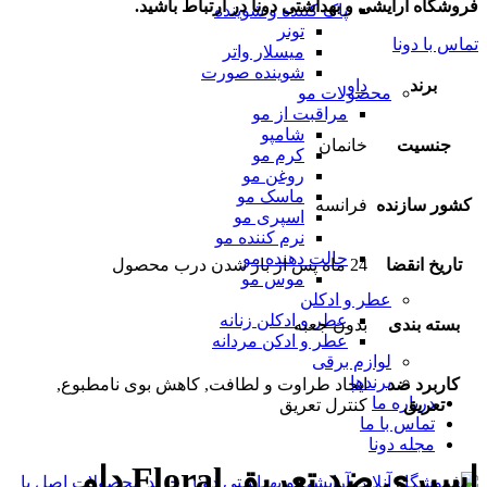
فروشگاه آرایشی و بهداشتی دونا در ارتباط باشید.
پاک کننده و شوینده
تونر
تماس با دونا
میسلار واتر
شوینده صورت
برند
داو
محصولات مو
مراقبت از مو
شامپو
جنسیت
خانمان
کرم مو
روغن مو
ماسک مو
کشور سازنده
فرانسه
اسپری مو
نرم کننده مو
حالت دهنده مو
تاریخ انقضا
24 ماه پس از باز شدن درب محصول
موس مو
عطر و ادکلن
عطر و ادکلن زنانه
بسته بندی
بدون جعبه
عطر و ادکن مردانه
لوازم برقی
برندها
کاربرد ضد
ایجاد طراوت و لطافت, کاهش بوی نامطبوع,
درباره ما
تعریق
کنترل تعریق
تماس با ما
مجله دونا
اسپری ضد تعریق Floral داو