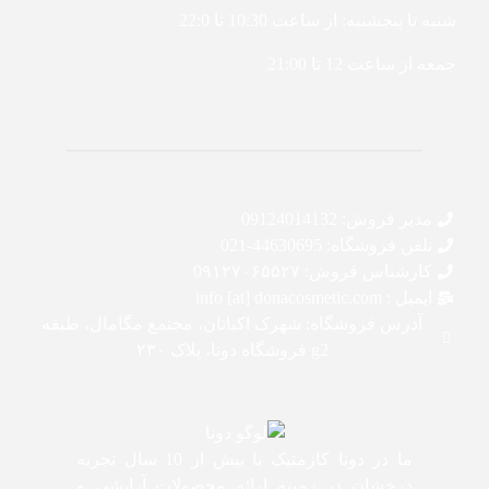
شنبه تا پنجشنبه: از ساعت 10:30 تا 22:0
جمعه از ساعت 12 تا 21:00
مدیر فروش: 09124014132
تلفن فروشگاه: 44630695-021
کارشناس فروش: 0۹۱۲۷۰۶۵۵۲۷
ایمیل : info [at] donacosmetic.com
آدرس فروشگاه: شهرک اکباتان، مجتمع مگامال، طبقه
g2 فروشگاه دونا، پلاک ۲۳۰
ما در دونا کازمتیک با بیش از 10 سال تجربه
درخشان در زمینه ارائه محصولات آرایشی و