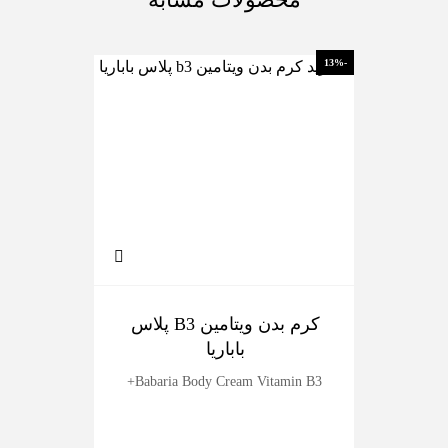
-13%
-13%
کرم بدن ویتامین B3 پلاس
ک
باباریا
dy
Babaria Body Cream Vitamin B3+