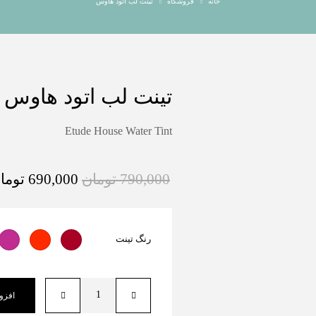
خانه
فروشگاه
تینت لب اتود هاوس
تینت لب اتود هاوس
Etude House Water Tint
790,000
تومان
690,000
توما
رنگ تینت
افزو