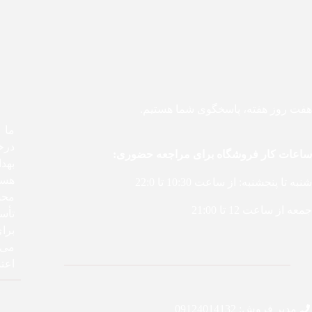
هفت روز هفته، پاسخگوی شما هستیم.
درخ
ساعات کار فروشگاه برای مراجعه حضوری:
بهد
هست
شنبه تا پنجشنبه: از ساعت 10:30 تا 22:0
محص
جمعه از ساعت 12 تا 21:00
تأس
برا
می‌ک
اعتم
مدیر فروش: 09124014132