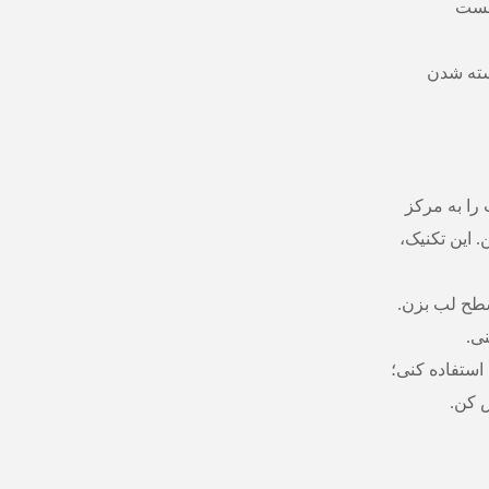
 هست
سته شدن
 را به مرکز
 این تکنیک،
سطح لب بزن.
ی.
 استفاده کنی؛
 کن.