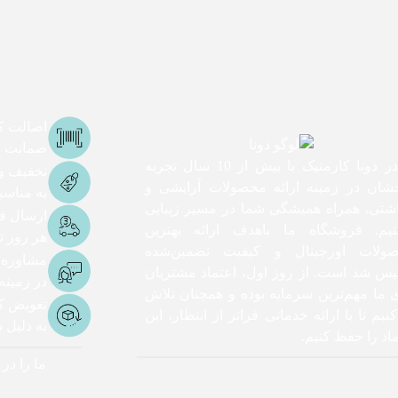
اصالت کا
ضمانت اص
ما در دونا کازمتیک با بیش از 10 سال تجربه
تخفیف و
شان در زمینه ارائه محصولات آرایشی و
به مناس
اشتی، همراه همیشگی شما در مسیر زیبایی
ارسال ف
یم. فروشگاه ما باهدف ارائه بهترین
هر روز تا 3 ساعت ک
ولات اورجینال و کیفیت تضمین‌شده
مشاوره
یس شد است. از روز اول، اعتماد مشتریان
در زمینه
ی ما مهم‌ترین سرمایه بوده و همچنان تلاش
تعویض کا
نیم تا با ارائه خدماتی فراتر از انتظار، این
به دلیل
اد را حفظ کنیم.
ما را در