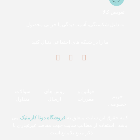
تعویض کالا
به دلیل شکستگی، آسیب‌دیدگی یا خرابی محصول
ما را در شبکه های اجتماعی دنبال کنید
قوانین و
روش های
سوالات
حریم
مقررات
ارسال
متداول
خصوصی
کلیه حقوق این سایت متعلق به
فروشگاه دونا کازمتیک
می
باشد . استفاده از مطالب سایت جهت مقاصد غیرتجاری با
ذکر منبع بلامانع است .