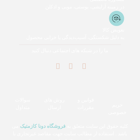
در زمینه آرایشی، پوستی، مویی و ادکلن
تعویض کالا
به دلیل شکستگی، آسیب‌دیدگی یا خرابی محصول
ما را در شبکه های اجتماعی دنبال کنید
قوانین و
روش های
سوالات
حریم
مقررات
ارسال
متداول
خصوصی
کلیه حقوق این سایت متعلق به
فروشگاه دونا کازمتیک
می
باشد . استفاده از مطالب سایت جهت مقاصد غیرتجاری با