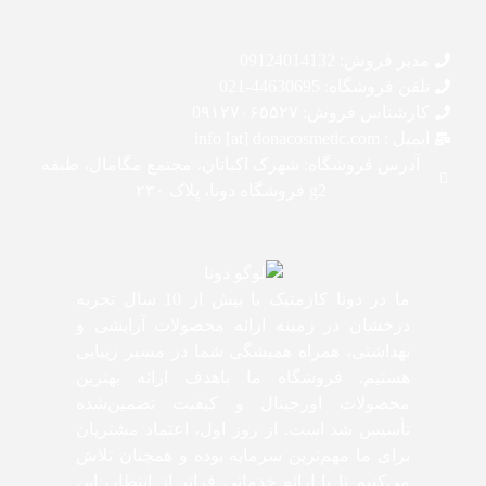
مدیر فروش: 09124014132
تلفن فروشگاه: 44630695-021
کارشناس فروش: 0۹۱۲۷۰۶۵۵۲۷
ایمیل : info [at] donacosmetic.com
آدرس فروشگاه: شهرک اکباتان، مجتمع مگامال، طبقه
g2 فروشگاه دونا، پلاک ۲۳۰
ما در دونا کازمتیک با بیش از 10 سال تجربه
درخشان در زمینه ارائه محصولات آرایشی و
بهداشتی، همراه همیشگی شما در مسیر زیبایی
هستیم. فروشگاه ما باهدف ارائه بهترین
محصولات اورجینال و کیفیت تضمین‌شده
تأسیس شد است. از روز اول، اعتماد مشتریان
برای ما مهم‌ترین سرمایه بوده و همچنان تلاش
می‌کنیم تا با ارائه خدماتی فراتر از انتظار، این