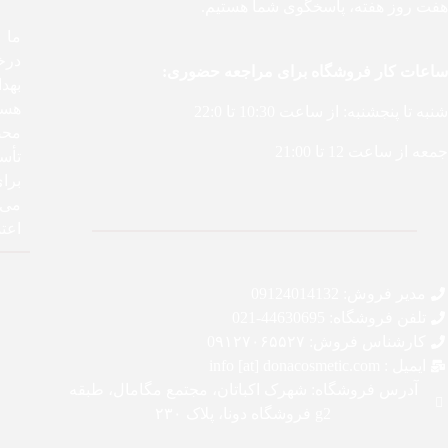
هفت روز هفته، پاسخگوی شما هستیم.
درخ
ساعات کار فروشگاه برای مراجعه حضوری:
بهد
هست
شنبه تا پنجشنبه: از ساعت 10:30 تا 22:0
محص
جمعه از ساعت 12 تا 21:00
تأس
برا
می‌ک
اعتم
مدیر فروش: 09124014132
تلفن فروشگاه: 44630695-021
کارشناس فروش: 0۹۱۲۷۰۶۵۵۲۷
ایمیل : info [at] donacosmetic.com
آدرس فروشگاه: شهرک اکباتان، مجتمع مگامال، طبقه
g2 فروشگاه دونا، پلاک ۲۳۰