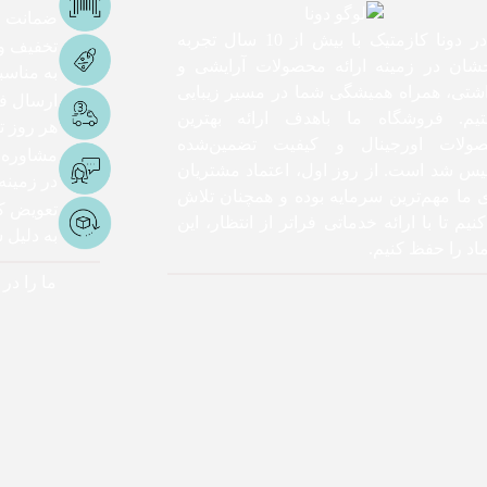
ضمانت اص
ما در دونا کازمتیک با بیش از 10 سال تجربه
تخفیف و
شان در زمینه ارائه محصولات آرایشی و
به مناس
اشتی، همراه همیشگی شما در مسیر زیبایی
ارسال ف
یم. فروشگاه ما باهدف ارائه بهترین
هر روز تا 3 ساعت ک
ولات اورجینال و کیفیت تضمین‌شده
مشاوره
یس شد است. از روز اول، اعتماد مشتریان
در زمینه
ی ما مهم‌ترین سرمایه بوده و همچنان تلاش
تعویض کا
نیم تا با ارائه خدماتی فراتر از انتظار، این
به دلیل
اد را حفظ کنیم.
ما را در