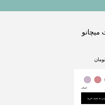
میچانو
ومان
صاف
دن به سبد خرید