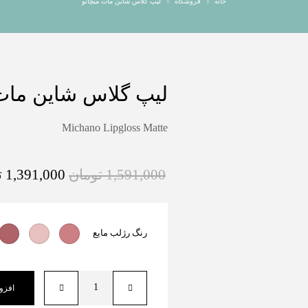
خانه
فروشگاه
لیپ گلاس شاین مات میچانو
لیپ گلاس شاین مات 
Michano Lipgloss Matte
1,591,000
تومان
1,391,000
ت
رنگ رژلب مایع
افزو