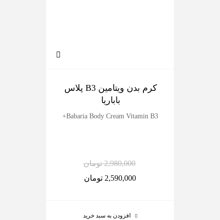
کرم بدن ویتامین B3 پلاس
ک
باباریا
dy
Babaria Body Cream Vitamin B3+
2,980,000
تومان
2,590,000
تومان
افزودن به سبد خرید