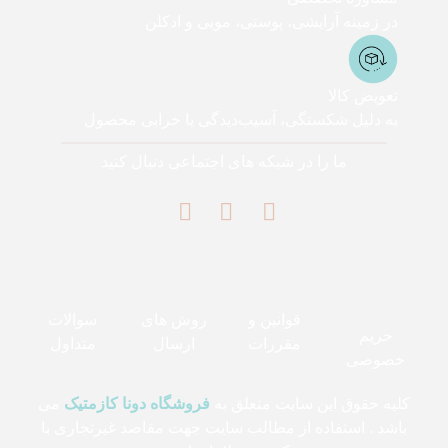
در زمینه آرایشی، پوستی، مویی و ادکلن
تعویض کالا
به دلیل شکستگی، آسیب‌دیدگی یا خرابی محصول
ما را در شبکه های اجتماعی دنبال کنید
قوانین و
روش های
سوالات
حریم
مقررات
ارسال
متداول
خصوصی
کلیه حقوق این سایت متعلق به
فروشگاه دونا کازمتیک
می
باشد . استفاده از مطالب سایت جهت مقاصد غیرتجاری با