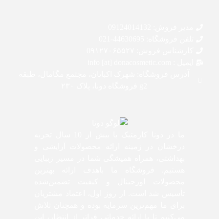
مدیر فروش: 09124014132
تلفن فروشگاه: 44630695-021
کارشناس فروش: 0۹۱۲۷۰۶۵۵۲۷
ایمیل : info [at] donacosmetic.com
آدرس فروشگاه: شهرک اکباتان، مجتمع مگامال، طبقه
g2 فروشگاه دونا، پلاک ۲۳۰
ما در دونا کازمتیک با بیش از 10 سال تجربه
درخشان در زمینه ارائه محصولات آرایشی و
بهداشتی، همراه همیشگی شما در مسیر زیبایی
هستیم. فروشگاه ما باهدف ارائه بهترین
محصولات اورجینال و کیفیت تضمین‌شده
تأسیس شد است. از روز اول، اعتماد مشتریان
برای ما مهم‌ترین سرمایه بوده و همچنان تلاش
می‌کنیم تا با ارائه خدماتی فراتر از انتظار، این