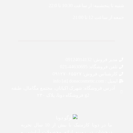
شنبه تا پنجشنبه: از ساعت 10:30 تا 22:0
جمعه از ساعت 12 تا 21:00
مدیر فروش: 09124014132
تلفن فروشگاه: 44630695-021
کارشناس فروش: 0۹۱۲۷۰۶۵۵۲۷
ایمیل : info [at] donacosmetic.com
آدرس فروشگاه: شهرک اکباتان، مجتمع مگامال، طبقه
g2 فروشگاه دونا، پلاک ۲۳۰
ما در دونا کازمتیک با بیش از 10 سال تجربه
درخشان در زمینه ارائه محصولات آرایشی و